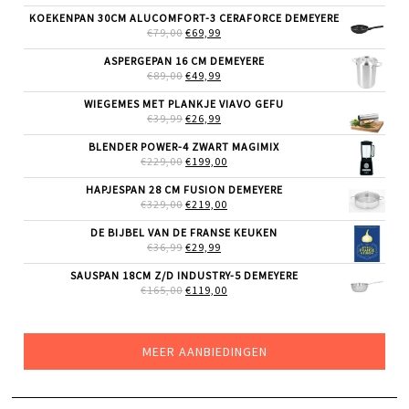
PRIJS
PRIJS
WAS:
IS:
KOEKENPAN 30CM ALUCOMFORT-3 CERAFORCE DEMEYERE
€24,99.
€19,99.
OORSPRONKELIJKE
HUIDIGE
€
79,00
€
69,99
PRIJS
PRIJS
WAS:
IS:
ASPERGEPAN 16 CM DEMEYERE
€79,00.
€69,99.
OORSPRONKELIJKE
HUIDIGE
€
89,00
€
49,99
PRIJS
PRIJS
WAS:
IS:
WIEGEMES MET PLANKJE VIAVO GEFU
€89,00.
€49,99.
OORSPRONKELIJKE
HUIDIGE
€
39,99
€
26,99
PRIJS
PRIJS
WAS:
IS:
BLENDER POWER-4 ZWART MAGIMIX
€39,99.
€26,99.
OORSPRONKELIJKE
HUIDIGE
€
229,00
€
199,00
PRIJS
PRIJS
WAS:
IS:
HAPJESPAN 28 CM FUSION DEMEYERE
€229,00.
€199,00.
OORSPRONKELIJKE
HUIDIGE
€
329,00
€
219,00
PRIJS
PRIJS
WAS:
IS:
DE BIJBEL VAN DE FRANSE KEUKEN
€329,00.
€219,00.
OORSPRONKELIJKE
HUIDIGE
€
36,99
€
29,99
PRIJS
PRIJS
WAS:
IS:
SAUSPAN 18CM Z/D INDUSTRY-5 DEMEYERE
€36,99.
€29,99.
OORSPRONKELIJKE
HUIDIGE
€
165,00
€
119,00
PRIJS
PRIJS
WAS:
IS:
€165,00.
€119,00.
MEER AANBIEDINGEN