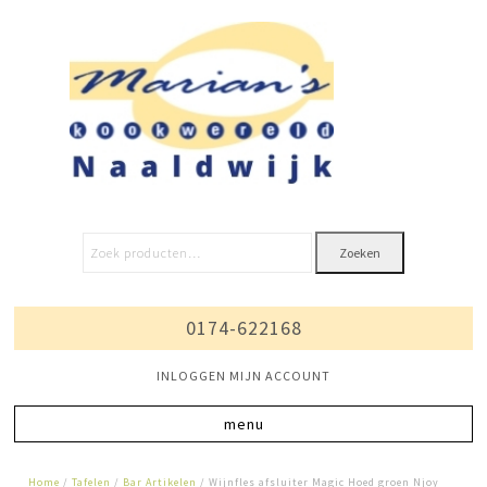
Zoeken
0174-622168
INLOGGEN MIJN ACCOUNT
Home
/
Tafelen
/
Bar Artikelen
/ Wijnfles afsluiter Magic Hoed groen Njoy