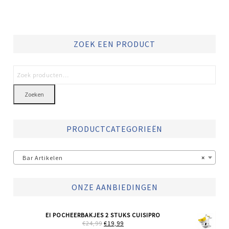
ZOEK EEN PRODUCT
Zoeken
PRODUCTCATEGORIEËN
Bar Artikelen
×
ONZE AANBIEDINGEN
EI POCHEERBAKJES 2 STUKS CUISIPRO
OORSPRONKELIJKE
HUIDIGE
€
24,99
€
19,99