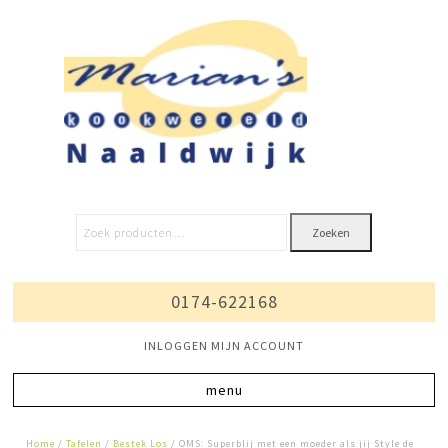
Zoeken
0174-622168
INLOGGEN MIJN ACCOUNT
Home
/
Tafelen
/
Bestek Los
/ OMS: Superblij met een moeder als jij Style de