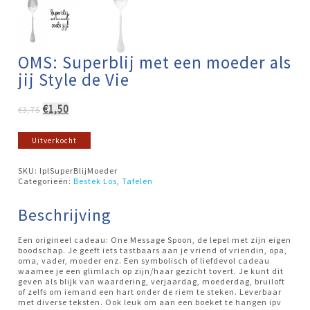
OMS: Superblij met een moeder als
jij Style de Vie
Oorspronkelijke
Huidige
€
1,50
€
3,75
prijs
prijs
was:
is:
Uitverkocht
€3,75.
€1,50.
SKU:
lplSuperBlijMoeder
Categorieën:
Bestek Los
,
Tafelen
Beschrijving
Een origineel cadeau: One Message Spoon, de lepel met zijn eigen
boodschap. Je geeft iets tastbaars aan je vriend of vriendin, opa,
oma, vader, moeder enz. Een symbolisch of liefdevol cadeau
waamee je een glimlach op zijn/haar gezicht tovert. Je kunt dit
geven als blijk van waardering, verjaardag, moederdag, bruiloft
of zelfs om iemand een hart onder de riem te steken. Leverbaar
met diverse teksten. Ook leuk om aan een boeket te hangen ipv