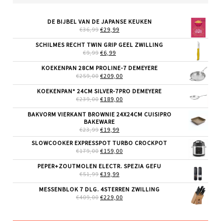
DE BIJBEL VAN DE JAPANSE KEUKEN
OORSPRONKELIJKE
HUIDIGE
€
36,99
€
29,99
PRIJS
PRIJS
WAS:
IS:
SCHILMES RECHT TWIN GRIP GEEL ZWILLING
€36,99.
€29,99.
OORSPRONKELIJKE
HUIDIGE
€
9,99
€
6,99
PRIJS
PRIJS
WAS:
IS:
KOEKENPAN 28CM PROLINE-7 DEMEYERE
€9,99.
€6,99.
OORSPRONKELIJKE
HUIDIGE
€
259,00
€
209,00
PRIJS
PRIJS
WAS:
IS:
KOEKENPAN* 24CM SILVER-7PRO DEMEYERE
€259,00.
€209,00.
OORSPRONKELIJKE
HUIDIGE
€
239,00
€
189,00
PRIJS
PRIJS
WAS:
IS:
BAKVORM VIERKANT BROWNIE 24X24CM CUISIPRO
€239,00.
€189,00.
BAKEWARE
OORSPRONKELIJKE
HUIDIGE
€
23,99
€
19,99
PRIJS
PRIJS
SLOWCOOKER EXPRESSPOT TURBO CROCKPOT
WAS:
IS:
OORSPRONKELIJKE
HUIDIGE
€
179,00
€23,99.
€
159,00
€19,99.
PRIJS
PRIJS
WAS:
IS:
PEPER+ZOUTMOLEN ELECTR. SPEZIA GEFU
€179,00.
€159,00.
OORSPRONKELIJKE
HUIDIGE
€
51,99
€
39,99
PRIJS
PRIJS
WAS:
IS:
MESSENBLOK 7 DLG. 4STERREN ZWILLING
€51,99.
€39,99.
OORSPRONKELIJKE
HUIDIGE
€
409,00
€
229,00
PRIJS
PRIJS
WAS:
IS:
€409,00.
€229,00.