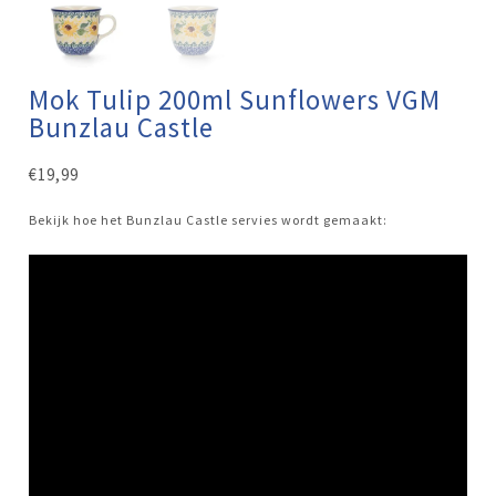
Mok Tulip 200ml Sunflowers VGM
Bunzlau Castle
€
19,99
Bekijk hoe het Bunzlau Castle servies wordt gemaakt: