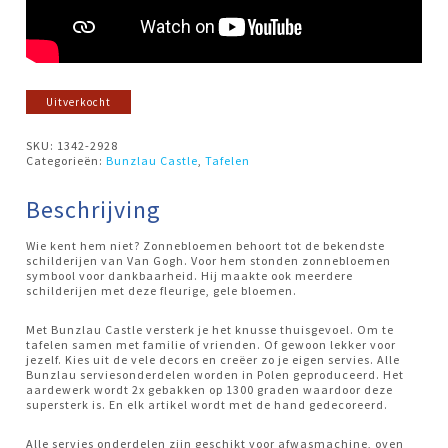
Uitverkocht
SKU:
1342-2928
Categorieën:
Bunzlau Castle
,
Tafelen
Beschrijving
Wie kent hem niet? Zonnebloemen behoort tot de bekendste
schilderijen van Van Gogh. Voor hem stonden zonnebloemen
symbool voor dankbaarheid. Hij maakte ook meerdere
schilderijen met deze fleurige, gele bloemen.
Met Bunzlau Castle versterk je het knusse thuisgevoel. Om te
tafelen samen met familie of vrienden. Of gewoon lekker voor
jezelf. Kies uit de vele decors en creëer zo je eigen servies. Alle
Bunzlau serviesonderdelen worden in Polen geproduceerd. Het
aardewerk wordt 2x gebakken op 1300 graden waardoor deze
supersterk is. En elk artikel wordt met de hand gedecoreerd.
Alle servies onderdelen zijn geschikt voor afwasmachine, oven