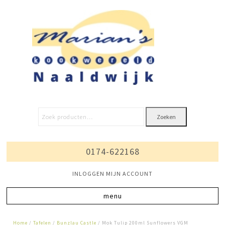
Zoeken
0174-622168
INLOGGEN MIJN ACCOUNT
Home
/
Tafelen
/
Bunzlau Castle
/ Mok Tulip 200ml Sunflowers VGM