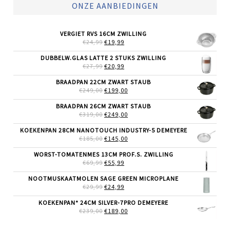
ONZE AANBIEDINGEN
VERGIET RVS 16CM ZWILLING
OORSPRONKELIJKE
HUIDIGE
€
24,99
€
19,99
PRIJS
PRIJS
WAS:
IS:
DUBBELW.GLAS LATTE 2 STUKS ZWILLING
€24,99.
€19,99.
OORSPRONKELIJKE
HUIDIGE
€
27,99
€
20,99
PRIJS
PRIJS
WAS:
IS:
BRAADPAN 22CM ZWART STAUB
€27,99.
€20,99.
OORSPRONKELIJKE
HUIDIGE
€
249,00
€
199,00
PRIJS
PRIJS
WAS:
IS:
BRAADPAN 26CM ZWART STAUB
€249,00.
€199,00.
OORSPRONKELIJKE
HUIDIGE
€
319,00
€
249,00
PRIJS
PRIJS
WAS:
IS:
KOEKENPAN 28CM NANOTOUCH INDUSTRY-5 DEMEYERE
€319,00.
€249,00.
OORSPRONKELIJKE
HUIDIGE
€
185,00
€
145,00
PRIJS
PRIJS
WAS:
IS:
WORST-TOMATENMES 13CM PROF.S. ZWILLING
€185,00.
€145,00.
OORSPRONKELIJKE
HUIDIGE
€
69,99
€
55,99
PRIJS
PRIJS
WAS:
IS:
NOOTMUSKAATMOLEN SAGE GREEN MICROPLANE
€69,99.
€55,99.
OORSPRONKELIJKE
HUIDIGE
€
29,99
€
24,99
PRIJS
PRIJS
WAS:
IS:
KOEKENPAN* 24CM SILVER-7PRO DEMEYERE
€29,99.
€24,99.
OORSPRONKELIJKE
HUIDIGE
€
239,00
€
189,00
PRIJS
PRIJS
WAS:
IS: