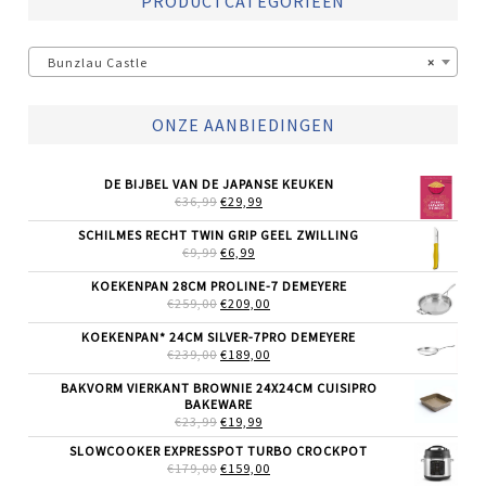
PRODUCTCATEGORIEËN
Bunzlau Castle
×
ONZE AANBIEDINGEN
DE BIJBEL VAN DE JAPANSE KEUKEN
OORSPRONKELIJKE
HUIDIGE
€
36,99
€
29,99
PRIJS
PRIJS
WAS:
IS:
SCHILMES RECHT TWIN GRIP GEEL ZWILLING
€36,99.
€29,99.
OORSPRONKELIJKE
HUIDIGE
€
9,99
€
6,99
PRIJS
PRIJS
WAS:
IS:
KOEKENPAN 28CM PROLINE-7 DEMEYERE
€9,99.
€6,99.
OORSPRONKELIJKE
HUIDIGE
€
259,00
€
209,00
PRIJS
PRIJS
WAS:
IS:
KOEKENPAN* 24CM SILVER-7PRO DEMEYERE
€259,00.
€209,00.
OORSPRONKELIJKE
HUIDIGE
€
239,00
€
189,00
PRIJS
PRIJS
WAS:
IS:
BAKVORM VIERKANT BROWNIE 24X24CM CUISIPRO
€239,00.
€189,00.
BAKEWARE
OORSPRONKELIJKE
HUIDIGE
€
23,99
€
19,99
PRIJS
PRIJS
SLOWCOOKER EXPRESSPOT TURBO CROCKPOT
WAS:
IS:
OORSPRONKELIJKE
HUIDIGE
€
179,00
€23,99.
€
159,00
€19,99.
PRIJS
PRIJS