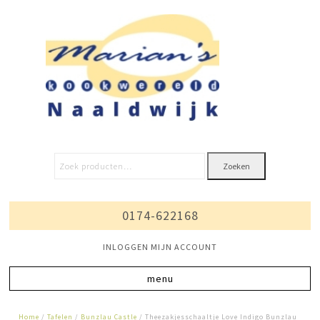
Zoeken
0174-622168
INLOGGEN MIJN ACCOUNT
Home
/
Tafelen
/
Bunzlau Castle
/ Theezakjesschaaltje Love Indigo Bunzlau