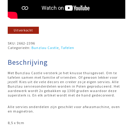
Uitverkocht
SKU:
2662-2396
Categorieën:
Bunzlau Castle
,
Tafelen
Beschrijving
Met Bunzlau Castle versterk je het knusse thuisgevoel. Om te
tafelen samen met familie of vrienden. Of gewoon lekker voor
jezelf. Kies uit de vele decors en creëer zo je eigen servies. Alle
Bunzlau serviesonderdelen worden in Polen geproduceerd. Het
aardewerk wordt 2x gebakken op 1300 graden waardoor deze
supersterk is. En elk artikel wordt met de hand gedecoreerd.
Alle servies onderdelen zijn geschikt voor afwasmachine, oven
en magnetron.
8,5 x 9cm