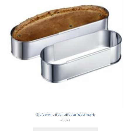
Slofvorm uitschuifbaar Westmark
€
18,99