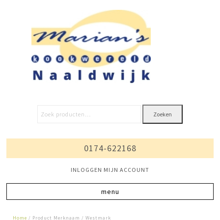
Zoeken
0174-622168
INLOGGEN MIJN ACCOUNT
Home
/ Product Merknaam / Westmark