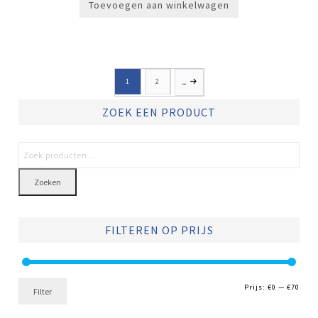
Toevoegen aan winkelwagen
1
2
→
ZOEK EEN PRODUCT
Zoeken
FILTEREN OP PRIJS
Min.
Max.
Prijs:
€0
—
€70
Filter
prijs
prijs