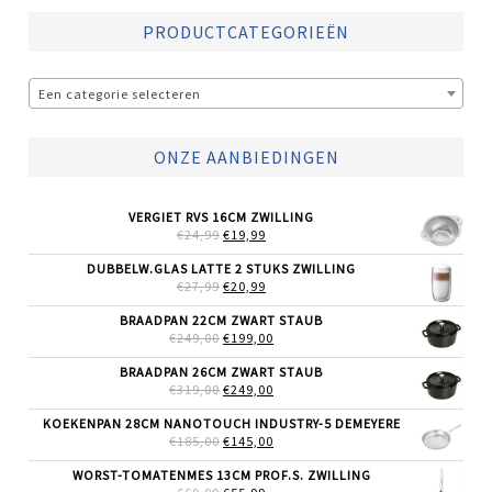
PRODUCTCATEGORIEËN
Een categorie selecteren
ONZE AANBIEDINGEN
VERGIET RVS 16CM ZWILLING
OORSPRONKELIJKE
HUIDIGE
€
24,99
€
19,99
PRIJS
PRIJS
WAS:
IS:
DUBBELW.GLAS LATTE 2 STUKS ZWILLING
€24,99.
€19,99.
OORSPRONKELIJKE
HUIDIGE
€
27,99
€
20,99
PRIJS
PRIJS
WAS:
IS:
BRAADPAN 22CM ZWART STAUB
€27,99.
€20,99.
OORSPRONKELIJKE
HUIDIGE
€
249,00
€
199,00
PRIJS
PRIJS
WAS:
IS:
BRAADPAN 26CM ZWART STAUB
€249,00.
€199,00.
OORSPRONKELIJKE
HUIDIGE
€
319,00
€
249,00
PRIJS
PRIJS
WAS:
IS:
KOEKENPAN 28CM NANOTOUCH INDUSTRY-5 DEMEYERE
€319,00.
€249,00.
OORSPRONKELIJKE
HUIDIGE
€
185,00
€
145,00
PRIJS
PRIJS
WAS:
IS:
WORST-TOMATENMES 13CM PROF.S. ZWILLING
€185,00.
€145,00.
OORSPRONKELIJKE
HUIDIGE