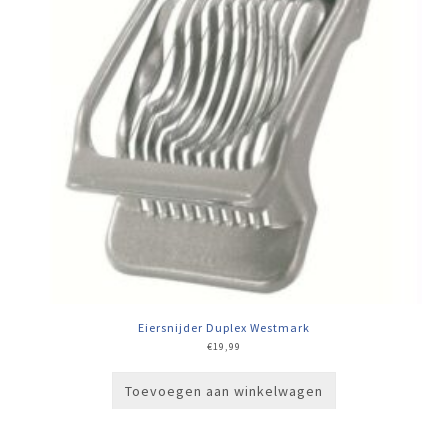
Eiersnijder Duplex Westmark
€
19,99
Toevoegen aan winkelwagen