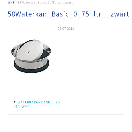
WMF
/ 58Waterkan_Basic_0_75_ltr__zwart
58Waterkan_Basic_0_75_ltr__zwart
02-07-2018
WATERKARAF BASIC 0.75
LTR. WMF