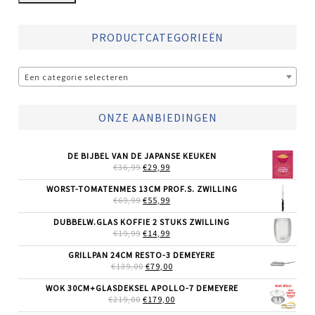
PRODUCTCATEGORIEËN
Een categorie selecteren
ONZE AANBIEDINGEN
DE BIJBEL VAN DE JAPANSE KEUKEN
OORSPRONKELIJKE
HUIDIGE
€
36,99
€
29,99
PRIJS
PRIJS
WAS:
IS:
WORST-TOMATENMES 13CM PROF.S. ZWILLING
€36,99.
€29,99.
OORSPRONKELIJKE
HUIDIGE
€
69,99
€
55,99
PRIJS
PRIJS
WAS:
IS:
DUBBELW.GLAS KOFFIE 2 STUKS ZWILLING
€69,99.
€55,99.
OORSPRONKELIJKE
HUIDIGE
€
19,99
€
14,99
PRIJS
PRIJS
WAS:
IS:
GRILLPAN 24CM RESTO-3 DEMEYERE
€19,99.
€14,99.
OORSPRONKELIJKE
HUIDIGE
€
139,00
€
79,00
PRIJS
PRIJS
WAS:
IS:
WOK 30CM+GLASDEKSEL APOLLO-7 DEMEYERE
€139,00.
€79,00.
OORSPRONKELIJKE
HUIDIGE
€
219,00
€
179,00
PRIJS
PRIJS