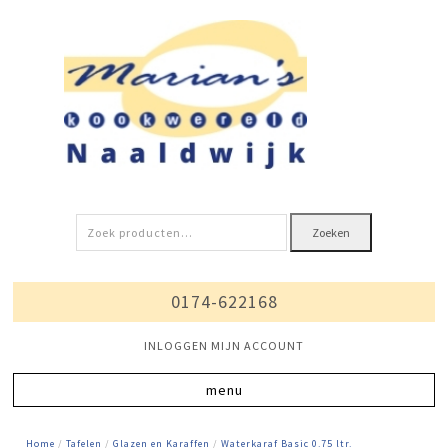
Zoeken
Zoeken
naar:
0174-622168
INLOGGEN MIJN ACCOUNT
Home
/
Tafelen
/
Glazen en Karaffen
/
Waterkaraf Basic 0.75 ltr.