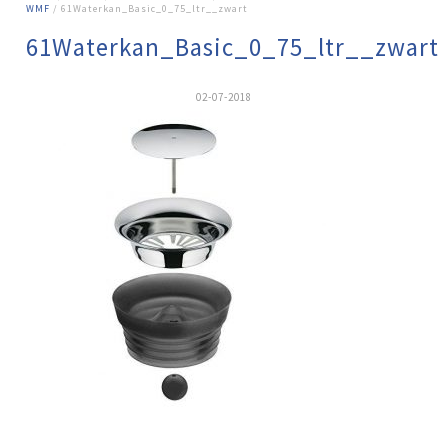
WMF
/ 61Waterkan_Basic_0_75_ltr__zwart
61Waterkan_Basic_0_75_ltr__zwart
02-07-2018