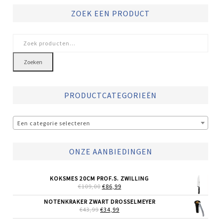
ZOEK EEN PRODUCT
Zoeken
naar:
Zoeken
PRODUCTCATEGORIEËN
Een categorie selecteren
ONZE AANBIEDINGEN
KOKSMES 20CM PROF.S. ZWILLING
OORSPRONKELIJKE
HUIDIGE
€
109,00
€
86,99
PRIJS
PRIJS
WAS:
IS:
NOTENKRAKER ZWART DROSSELMEYER
€109,00.
€86,99.
OORSPRONKELIJKE
HUIDIGE
€
43,99
€
34,99
PRIJS
PRIJS