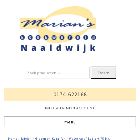
Zoeken
Zoeken
naar:
0174-622168
INLOGGEN MIJN ACCOUNT
Home
/
Tafelen
/
Glazen en Karaffen
/
Waterkaraf Basic 0.75 ltr.