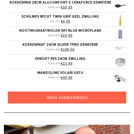
WAS:
IS:
KOEKENPAN 28CM ALUCOMFORT-3 CERAFORCE DEMEYERE
€43,99.
€34,99.
OORSPRONKELIJKE
HUIDIGE
€
69,00
€
59,99
PRIJS
PRIJS
WAS:
IS:
SCHILMES RECHT TWIN GRIP GEEL ZWILLING
€69,00.
€59,99.
OORSPRONKELIJKE
HUIDIGE
€
9,99
€
6,99
PRIJS
PRIJS
WAS:
IS:
NOOTMUSKAATMOLEN SKY BLUE MICROPLANE
€9,99.
€6,99.
OORSPRONKELIJKE
HUIDIGE
€
29,99
€
24,99
PRIJS
PRIJS
WAS:
IS:
KOEKENPAN* 24CM SILVER-7PRO DEMEYERE
€29,99.
€24,99.
OORSPRONKELIJKE
HUIDIGE
€
239,00
€
189,00
PRIJS
PRIJS
WAS:
IS:
VERGIET RVS 24CM ZWILLING
€239,00.
€189,00.
OORSPRONKELIJKE
HUIDIGE
€
39,99
€
31,99
PRIJS
PRIJS
WAS:
IS:
MANDOLINE VOLARI GEFU
€39,99.
€31,99.
OORSPRONKELIJKE
HUIDIGE
€
69,99
€
49,99
PRIJS
PRIJS
WAS:
IS:
€69,99.
€49,99.
MEER AANBIEDINGEN