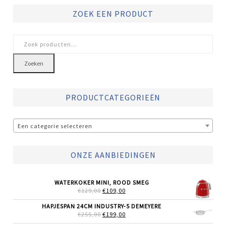
ZOEK EEN PRODUCT
Zoeken
naar:
Zoeken
PRODUCTCATEGORIEËN
Een categorie selecteren
ONZE AANBIEDINGEN
WATERKOKER MINI, ROOD SMEG
OORSPRONKELIJKE
HUIDIGE
€
129,00
€
109,00
PRIJS
PRIJS
WAS:
IS:
HAPJESPAN 24CM INDUSTRY-5 DEMEYERE
€129,00.
€109,00.
OORSPRONKELIJKE
HUIDIGE
€
255,00
€
199,00
PRIJS
PRIJS