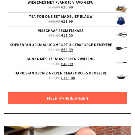
WAS:
IS:
WIEGEMES MET PLANKJE VIAVO GEFU
€255,00.
€199,00.
OORSPRONKELIJKE
HUIDIGE
€
39,99
€
26,99
PRIJS
PRIJS
WAS:
IS:
TEA FOR ONE SET MADELIEF BLAUW
€39,99.
€26,99.
OORSPRONKELIJKE
HUIDIGE
€
39,99
€
21,99
PRIJS
PRIJS
WAS:
IS:
VISSCHAAR 25CM FISKARS
€39,99.
€21,99.
OORSPRONKELIJKE
HUIDIGE
€
32,99
€
15,00
PRIJS
PRIJS
WAS:
IS:
KOEKENPAN 30CM ALUCOMFORT-3 CERAFORCE DEMEYERE
€32,99.
€15,00.
OORSPRONKELIJKE
HUIDIGE
€
79,00
€
69,99
PRIJS
PRIJS
WAS:
IS:
BUNKA MES 17CM 4STERREN ZWILLING
€79,00.
€69,99.
OORSPRONKELIJKE
HUIDIGE
€
85,00
€
49,99
PRIJS
PRIJS
WAS:
IS:
HAPJESPAN 28CM 2 GREPEN CERAFORCE-5 DEMEYERE
€85,00.
€49,99.
OORSPRONKELIJKE
HUIDIGE
€
159,00
€
125,00
PRIJS
PRIJS
WAS:
IS:
€159,00.
€125,00.
MEER AANBIEDINGEN