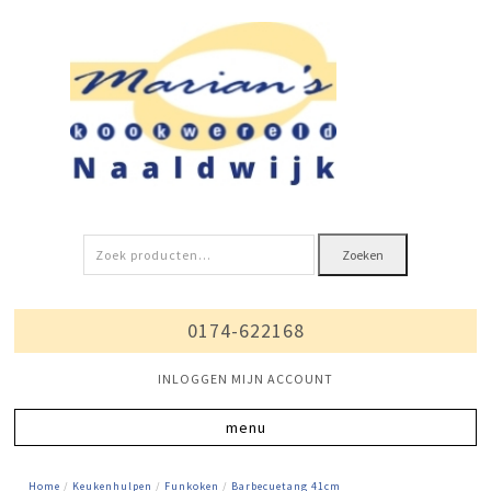
Zoeken
Zoeken
naar:
0174-622168
INLOGGEN MIJN ACCOUNT
Home
/
Keukenhulpen
/
Funkoken
/
Barbecuetang 41cm