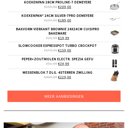
WAS:
IS:
KOEKENPAN 28CM PROLINE-7 DEMEYERE
€9,99.
€6,99.
OORSPRONKELIJKE
HUIDIGE
€
259,00
€
209,00
PRIJS
PRIJS
WAS:
IS:
KOEKENPAN* 24CM SILVER-7PRO DEMEYERE
€259,00.
€209,00.
OORSPRONKELIJKE
HUIDIGE
€
239,00
€
189,00
PRIJS
PRIJS
WAS:
IS:
BAKVORM VIERKANT BROWNIE 24X24CM CUISIPRO
€239,00.
€189,00.
BAKEWARE
OORSPRONKELIJKE
HUIDIGE
€
23,99
€
19,99
PRIJS
PRIJS
SLOWCOOKER EXPRESSPOT TURBO CROCKPOT
WAS:
IS:
OORSPRONKELIJKE
HUIDIGE
€
179,00
€23,99.
€
159,00
€19,99.
PRIJS
PRIJS
WAS:
IS:
PEPER+ZOUTMOLEN ELECTR. SPEZIA GEFU
€179,00.
€159,00.
OORSPRONKELIJKE
HUIDIGE
€
51,99
€
39,99
PRIJS
PRIJS
WAS:
IS:
MESSENBLOK 7 DLG. 4STERREN ZWILLING
€51,99.
€39,99.
OORSPRONKELIJKE
HUIDIGE
€
409,00
€
229,00
PRIJS
PRIJS
WAS:
IS:
€409,00.
€229,00.
MEER AANBIEDINGEN