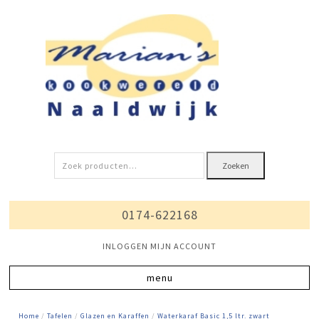
Zoeken
Zoeken
naar:
0174-622168
INLOGGEN MIJN ACCOUNT
Home
/
Tafelen
/
Glazen en Karaffen
/
Waterkaraf Basic 1,5 ltr. zwart