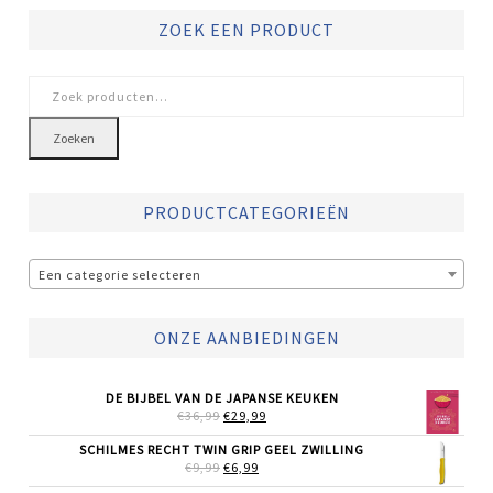
ZOEK EEN PRODUCT
Zoeken
naar:
Zoeken
PRODUCTCATEGORIEËN
Een categorie selecteren
ONZE AANBIEDINGEN
DE BIJBEL VAN DE JAPANSE KEUKEN
OORSPRONKELIJKE
HUIDIGE
€
36,99
€
29,99
PRIJS
PRIJS
WAS:
IS:
SCHILMES RECHT TWIN GRIP GEEL ZWILLING
€36,99.
€29,99.
OORSPRONKELIJKE
HUIDIGE
€
9,99
€
6,99
PRIJS
PRIJS