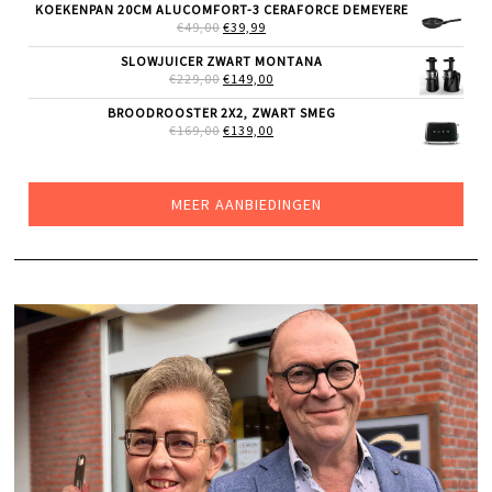
WAS:
IS:
KOEKENPAN 20CM ALUCOMFORT-3 CERAFORCE DEMEYERE
€129,00.
€99,00.
OORSPRONKELIJKE
HUIDIGE
€
49,00
€
39,99
PRIJS
PRIJS
WAS:
IS:
SLOWJUICER ZWART MONTANA
€49,00.
€39,99.
OORSPRONKELIJKE
HUIDIGE
€
229,00
€
149,00
PRIJS
PRIJS
WAS:
IS:
BROODROOSTER 2X2, ZWART SMEG
€229,00.
€149,00.
OORSPRONKELIJKE
HUIDIGE
€
169,00
€
139,00
PRIJS
PRIJS
WAS:
IS:
€169,00.
€139,00.
MEER AANBIEDINGEN