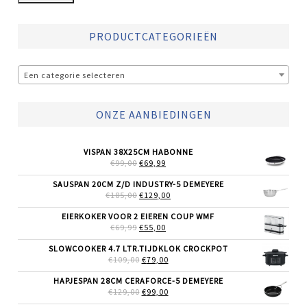
PRODUCTCATEGORIEËN
Een categorie selecteren
ONZE AANBIEDINGEN
VISPAN 38X25CM HABONNE
OORSPRONKELIJKE
HUIDIGE
€
99,00
€
69,99
PRIJS
PRIJS
WAS:
IS:
SAUSPAN 20CM Z/D INDUSTRY-5 DEMEYERE
€99,00.
€69,99.
OORSPRONKELIJKE
HUIDIGE
€
185,00
€
129,00
PRIJS
PRIJS
WAS:
IS:
EIERKOKER VOOR 2 EIEREN COUP WMF
€185,00.
€129,00.
OORSPRONKELIJKE
HUIDIGE
€
69,99
€
55,00
PRIJS
PRIJS
WAS:
IS:
SLOWCOOKER 4.7 LTR.TIJDKLOK CROCKPOT
€69,99.
€55,00.
OORSPRONKELIJKE
HUIDIGE
€
109,00
€
79,00
PRIJS
PRIJS
WAS:
IS:
HAPJESPAN 28CM CERAFORCE-5 DEMEYERE
€109,00.
€79,00.
OORSPRONKELIJKE
HUIDIGE
€
129,00
€
99,00
PRIJS
PRIJS