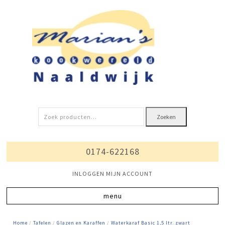
Zoeken
Zoeken
naar:
0174-622168
INLOGGEN MIJN ACCOUNT
Home
/
Tafelen
/
Glazen en Karaffen
/
Waterkaraf Basic 1,5 ltr. zwart