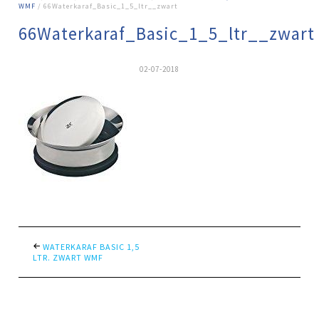
WMF
/ 66Waterkaraf_Basic_1_5_ltr__zwart
66Waterkaraf_Basic_1_5_ltr__zwart
02-07-2018
WATERKARAF BASIC 1,5
LTR. ZWART WMF