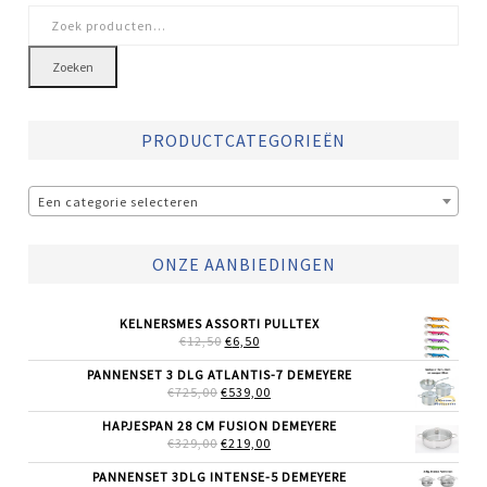
Zoeken
naar:
Zoeken
PRODUCTCATEGORIEËN
Een categorie selecteren
ONZE AANBIEDINGEN
KELNERSMES ASSORTI PULLTEX
OORSPRONKELIJKE
HUIDIGE
€
12,50
€
6,50
PRIJS
PRIJS
WAS:
IS:
PANNENSET 3 DLG ATLANTIS-7 DEMEYERE
€12,50.
€6,50.
OORSPRONKELIJKE
HUIDIGE
€
725,00
€
539,00
PRIJS
PRIJS
WAS:
IS:
HAPJESPAN 28 CM FUSION DEMEYERE
€725,00.
€539,00.
OORSPRONKELIJKE
HUIDIGE
€
329,00
€
219,00
PRIJS
PRIJS
WAS:
IS:
PANNENSET 3DLG INTENSE-5 DEMEYERE