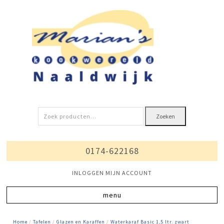
Zoeken
Zoeken
naar:
0174-622168
INLOGGEN MIJN ACCOUNT
Home
/
Tafelen
/
Glazen en Karaffen
/
Waterkaraf Basic 1,5 ltr. zwart