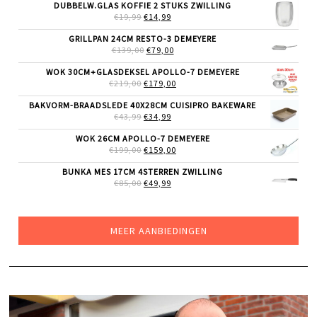
WAS:
IS:
DUBBELW.GLAS KOFFIE 2 STUKS ZWILLING
€69,99.
€55,99.
OORSPRONKELIJKE
HUIDIGE
€
19,99
€
14,99
PRIJS
PRIJS
WAS:
IS:
GRILLPAN 24CM RESTO-3 DEMEYERE
€19,99.
€14,99.
OORSPRONKELIJKE
HUIDIGE
€
139,00
€
79,00
PRIJS
PRIJS
WAS:
IS:
WOK 30CM+GLASDEKSEL APOLLO-7 DEMEYERE
€139,00.
€79,00.
OORSPRONKELIJKE
HUIDIGE
€
219,00
€
179,00
PRIJS
PRIJS
WAS:
IS:
BAKVORM-BRAADSLEDE 40X28CM CUISIPRO BAKEWARE
€219,00.
€179,00.
OORSPRONKELIJKE
HUIDIGE
€
43,99
€
34,99
PRIJS
PRIJS
WAS:
IS:
WOK 26CM APOLLO-7 DEMEYERE
€43,99.
€34,99.
OORSPRONKELIJKE
HUIDIGE
€
199,00
€
159,00
PRIJS
PRIJS
WAS:
IS:
BUNKA MES 17CM 4STERREN ZWILLING
€199,00.
€159,00.
OORSPRONKELIJKE
HUIDIGE
€
85,00
€
49,99
PRIJS
PRIJS
WAS:
IS:
€85,00.
€49,99.
MEER AANBIEDINGEN