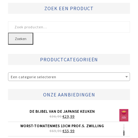
ZOEK EEN PRODUCT
Zoeken
naar:
Zoeken
PRODUCTCATEGORIEËN
Een categorie selecteren
ONZE AANBIEDINGEN
DE BIJBEL VAN DE JAPANSE KEUKEN
OORSPRONKELIJKE
HUIDIGE
€
36,99
€
29,99
PRIJS
PRIJS
WAS:
IS:
WORST-TOMATENMES 13CM PROF.S. ZWILLING
€36,99.
€29,99.
OORSPRONKELIJKE
HUIDIGE
€
69,99
€
55,99
PRIJS
PRIJS