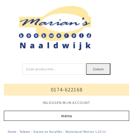
Zoeken
Zoeken
naar:
0174-622168
INLOGGEN MIJN ACCOUNT
Home
/
Tafelen
/
Glazen en Karaffen
/
Waterkaraf Motion 1.25 ltr