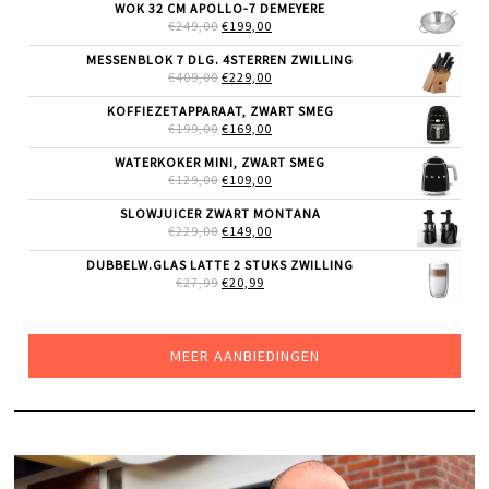
WAS:
IS:
WOK 32 CM APOLLO-7 DEMEYERE
€29,99.
€23,99.
OORSPRONKELIJKE
HUIDIGE
€
249,00
€
199,00
PRIJS
PRIJS
WAS:
IS:
MESSENBLOK 7 DLG. 4STERREN ZWILLING
€249,00.
€199,00.
OORSPRONKELIJKE
HUIDIGE
€
409,00
€
229,00
PRIJS
PRIJS
WAS:
IS:
KOFFIEZETAPPARAAT, ZWART SMEG
€409,00.
€229,00.
OORSPRONKELIJKE
HUIDIGE
€
199,00
€
169,00
PRIJS
PRIJS
WAS:
IS:
WATERKOKER MINI, ZWART SMEG
€199,00.
€169,00.
OORSPRONKELIJKE
HUIDIGE
€
129,00
€
109,00
PRIJS
PRIJS
WAS:
IS:
SLOWJUICER ZWART MONTANA
€129,00.
€109,00.
OORSPRONKELIJKE
HUIDIGE
€
229,00
€
149,00
PRIJS
PRIJS
WAS:
IS:
DUBBELW.GLAS LATTE 2 STUKS ZWILLING
€229,00.
€149,00.
OORSPRONKELIJKE
HUIDIGE
€
27,99
€
20,99
PRIJS
PRIJS
WAS:
IS:
€27,99.
€20,99.
MEER AANBIEDINGEN