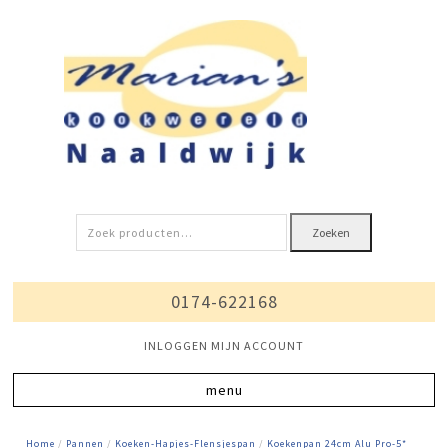
Zoeken
Zoeken
naar:
0174-622168
INLOGGEN MIJN ACCOUNT
Home
/
Pannen
/
Koeken-Hapjes-Flensjespan
/
Koekenpan 24cm Alu Pro-5*