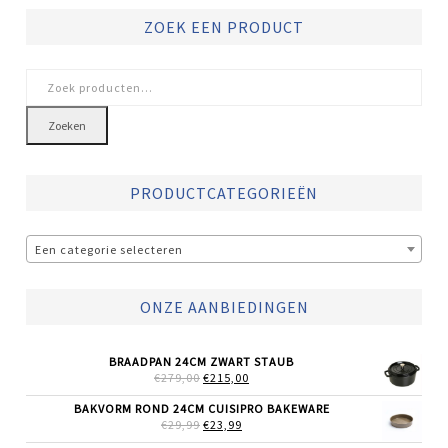
ZOEK EEN PRODUCT
Zoeken
naar:
Zoeken
PRODUCTCATEGORIEËN
Een categorie selecteren
ONZE AANBIEDINGEN
BRAADPAN 24CM ZWART STAUB
OORSPRONKELIJKE
HUIDIGE
€
279,00
€
215,00
PRIJS
PRIJS
WAS:
IS:
BAKVORM ROND 24CM CUISIPRO BAKEWARE
€279,00.
€215,00.
OORSPRONKELIJKE
HUIDIGE
€
29,99
€
23,99
PRIJS
PRIJS