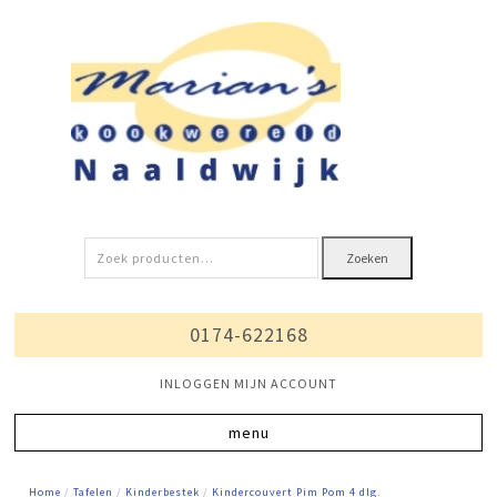
Zoeken
Zoeken
naar:
0174-622168
INLOGGEN MIJN ACCOUNT
Home
/
Tafelen
/
Kinderbestek
/
Kindercouvert Pim Pom 4 dlg.