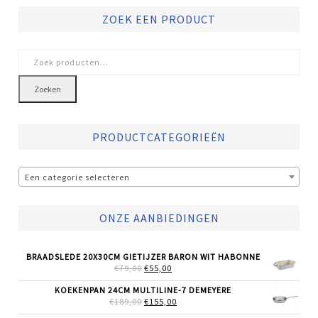
ZOEK EEN PRODUCT
Zoeken
naar:
Zoeken
PRODUCTCATEGORIEËN
Een categorie selecteren
ONZE AANBIEDINGEN
BRAADSLEDE 20X30CM GIETIJZER BARON WIT HABONNE
OORSPRONKELIJKE
HUIDIGE
€
79,00
€
55,00
PRIJS
PRIJS
WAS:
IS:
KOEKENPAN 24CM MULTILINE-7 DEMEYERE
€79,00.
€55,00.
OORSPRONKELIJKE
HUIDIGE
€
189,00
€
155,00
PRIJS
PRIJS