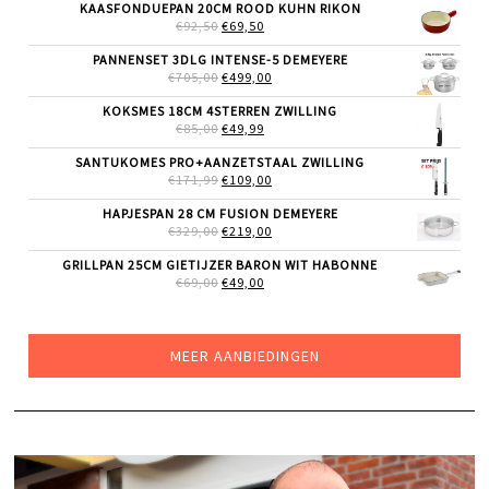
WAS:
IS:
KAASFONDUEPAN 20CM ROOD KUHN RIKON
€189,00.
€155,00.
OORSPRONKELIJKE
HUIDIGE
€
92,50
€
69,50
PRIJS
PRIJS
WAS:
IS:
PANNENSET 3DLG INTENSE-5 DEMEYERE
€92,50.
€69,50.
OORSPRONKELIJKE
HUIDIGE
€
705,00
€
499,00
PRIJS
PRIJS
WAS:
IS:
KOKSMES 18CM 4STERREN ZWILLING
€705,00.
€499,00.
OORSPRONKELIJKE
HUIDIGE
€
85,00
€
49,99
PRIJS
PRIJS
WAS:
IS:
SANTUKOMES PRO+AANZETSTAAL ZWILLING
€85,00.
€49,99.
OORSPRONKELIJKE
HUIDIGE
€
171,99
€
109,00
PRIJS
PRIJS
WAS:
IS:
HAPJESPAN 28 CM FUSION DEMEYERE
€171,99.
€109,00.
OORSPRONKELIJKE
HUIDIGE
€
329,00
€
219,00
PRIJS
PRIJS
WAS:
IS:
GRILLPAN 25CM GIETIJZER BARON WIT HABONNE
€329,00.
€219,00.
OORSPRONKELIJKE
HUIDIGE
€
69,00
€
49,00
PRIJS
PRIJS
WAS:
IS:
€69,00.
€49,00.
MEER AANBIEDINGEN