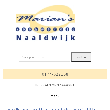
Zoeken
Zoeken
naar:
0174-622168
INLOGGEN MIJN ACCOUNT
Home
/
Huishoudelijke artikelen
/
Lunchartikelen
/
Dopper Steel 800ml