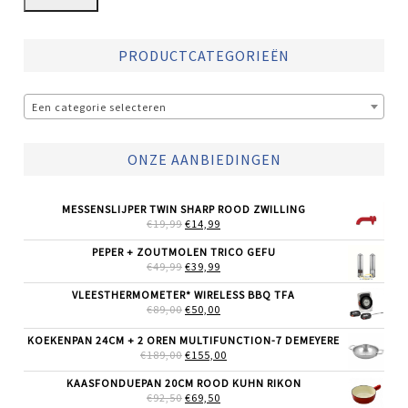
PRODUCTCATEGORIEËN
Een categorie selecteren
ONZE AANBIEDINGEN
MESSENSLIJPER TWIN SHARP ROOD ZWILLING
OORSPRONKELIJKE
HUIDIGE
€
19,99
€
14,99
PRIJS
PRIJS
WAS:
IS:
PEPER + ZOUTMOLEN TRICO GEFU
€19,99.
€14,99.
OORSPRONKELIJKE
HUIDIGE
€
49,99
€
39,99
PRIJS
PRIJS
WAS:
IS:
VLEESTHERMOMETER* WIRELESS BBQ TFA
€49,99.
€39,99.
OORSPRONKELIJKE
HUIDIGE
€
89,00
€
50,00
PRIJS
PRIJS
WAS:
IS:
KOEKENPAN 24CM + 2 OREN MULTIFUNCTION-7 DEMEYERE
€89,00.
€50,00.
OORSPRONKELIJKE
HUIDIGE
€
189,00
€
155,00
PRIJS
PRIJS
WAS:
IS:
KAASFONDUEPAN 20CM ROOD KUHN RIKON
€189,00.
€155,00.
OORSPRONKELIJKE
HUIDIGE
€
92,50
€
69,50