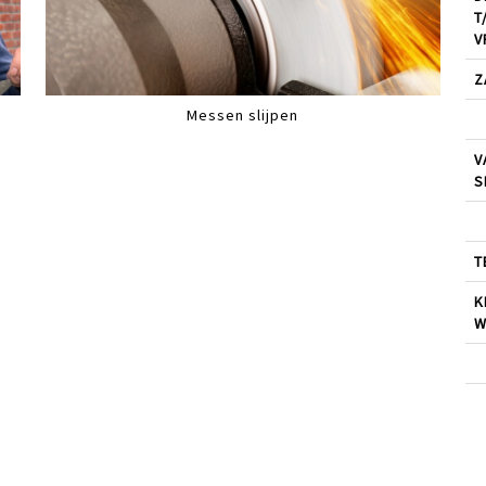
T
V
Z
Messen slijpen
V
S
T
K
W