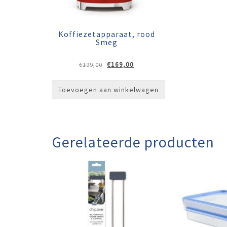
Koffiezetapparaat, rood
Smeg
Oorspronkelijke
Huidige
€
169,00
€
199,00
prijs
prijs
was:
is:
Toevoegen aan winkelwagen
€199,00.
€169,00.
Gerelateerde producten