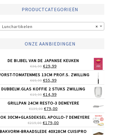
PRODUCTCATEGORIEËN
Lunchartikelen
×
ONZE AANBIEDINGEN
DE BIJBEL VAN DE JAPANSE KEUKEN
OORSPRONKELIJKE
HUIDIGE
€
29,99
€
36,99
PRIJS
PRIJS
ORST-TOMATENMES 13CM PROF.S. ZWILLING
WAS:
IS:
OORSPRONKELIJKE
HUIDIGE
€
55,99
€
69,99
€36,99.
€29,99.
PRIJS
PRIJS
DUBBELW.GLAS KOFFIE 2 STUKS ZWILLING
WAS:
IS:
OORSPRONKELIJKE
HUIDIGE
€
14,99
€
19,99
€69,99.
€55,99.
PRIJS
PRIJS
GRILLPAN 24CM RESTO-3 DEMEYERE
WAS:
IS:
OORSPRONKELIJKE
HUIDIGE
€
79,00
€
139,00
€19,99.
€14,99.
PRIJS
PRIJS
OK 30CM+GLASDEKSEL APOLLO-7 DEMEYERE
WAS:
IS:
OORSPRONKELIJKE
HUIDIGE
€
179,00
€
219,00
€139,00.
€79,00.
PRIJS
PRIJS
BAKVORM-BRAADSLEDE 40X28CM CUISIPRO
WAS:
IS: