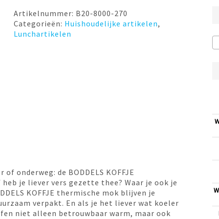
Artikelnummer:
B20-8000-270
Categorieën:
Huishoudelijke artikelen
,
Lunchartikelen
W
oor of onderweg: de BODDELS KOFFJE
eb je liever vers gezette thee? Waar je ook je
W
ODDELS KOFFJE thermische mok blijven je
uurzaam verpakt. En als je het liever wat koeler
fen niet alleen betrouwbaar warm, maar ook