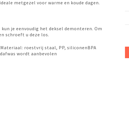
ideale metgezel voor warme en koude dagen.
g kun je eenvoudig het deksel demonteren. Om
en schroeft u deze los.
teriaal: roestvrij staal, PP, siliconenBPA
ndafwas wordt aanbevolen