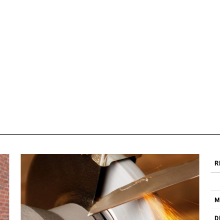
R
M
D