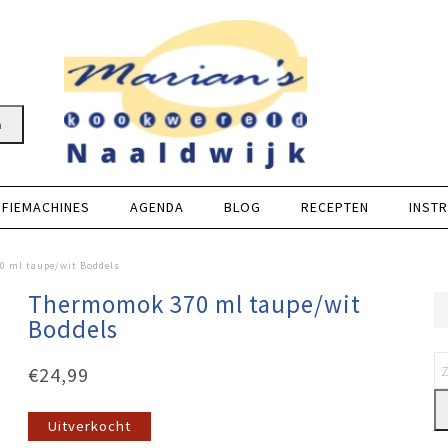
n
FFIEMACHINES
AGENDA
BLOG
RECEPTEN
INSTR
 ml taupe/wit Boddels
Thermomok 370 ml taupe/wit
Boddels
€
24,99
Uitverkocht