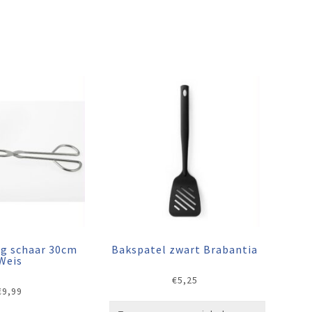
ng schaar 30cm
Bakspatel zwart Brabantia
Weis
€
5,25
€
9,99