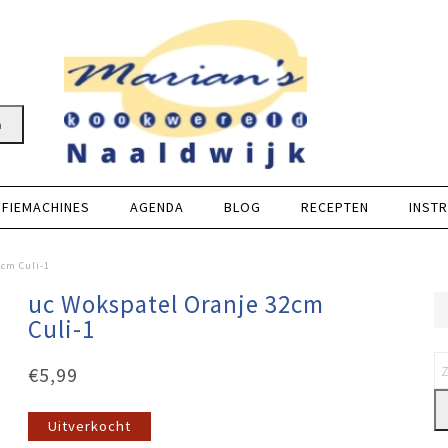
n
FFIEMACHINES
AGENDA
BLOG
RECEPTEN
INSTR
2cm Culi-1
uc Wokspatel Oranje 32cm
Culi-1
€
5,99
Uitverkocht