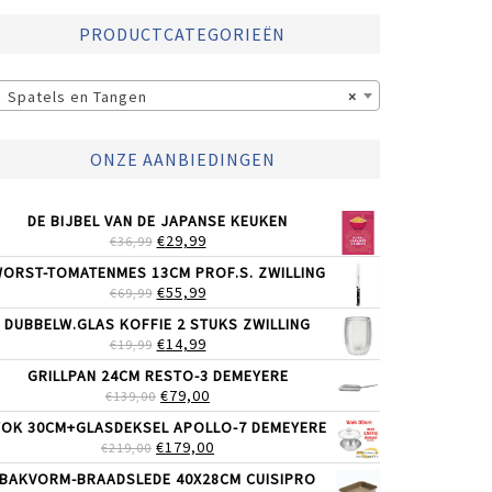
PRODUCTCATEGORIEËN
Spatels en Tangen
×
ONZE AANBIEDINGEN
DE BIJBEL VAN DE JAPANSE KEUKEN
OORSPRONKELIJKE
HUIDIGE
€
29,99
€
36,99
PRIJS
PRIJS
ORST-TOMATENMES 13CM PROF.S. ZWILLING
WAS:
IS:
OORSPRONKELIJKE
HUIDIGE
€
55,99
€
69,99
€36,99.
€29,99.
PRIJS
PRIJS
DUBBELW.GLAS KOFFIE 2 STUKS ZWILLING
WAS:
IS:
OORSPRONKELIJKE
HUIDIGE
€
14,99
€
19,99
€69,99.
€55,99.
PRIJS
PRIJS
GRILLPAN 24CM RESTO-3 DEMEYERE
WAS:
IS:
OORSPRONKELIJKE
HUIDIGE
€
79,00
€
139,00
€19,99.
€14,99.
PRIJS
PRIJS
OK 30CM+GLASDEKSEL APOLLO-7 DEMEYERE
WAS:
IS:
OORSPRONKELIJKE
HUIDIGE
€
179,00
€
219,00
€139,00.
€79,00.
PRIJS
PRIJS
BAKVORM-BRAADSLEDE 40X28CM CUISIPRO
WAS:
IS: