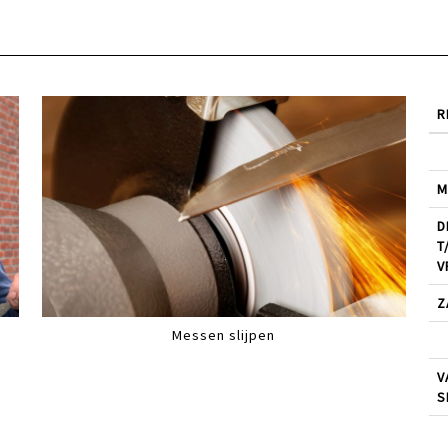
R
M
D
T
V
Z
Messen slijpen
V
S