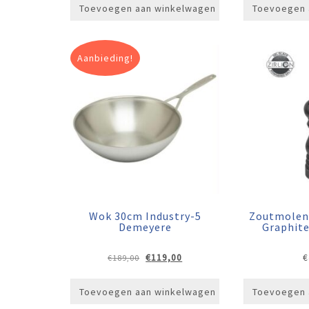
Toevoegen aan winkelwagen
Toevoegen 
Aanbieding!
Wok 30cm Industry-5
Zoutmolen
Demeyere
Graphit
Oorspronkelijke
Huidige
€
119,00
€
€
189,00
prijs
prijs
was:
is:
Toevoegen aan winkelwagen
Toevoegen 
€189,00.
€119,00.