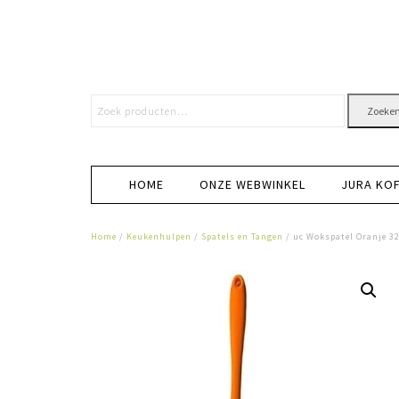
Zoeke
HOME
ONZE WEBWINKEL
JURA KO
Home
/
Keukenhulpen
/
Spatels en Tangen
/ uc Wokspatel Oranje 3