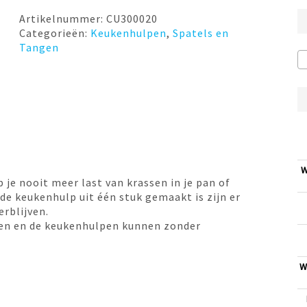
Artikelnummer:
CU300020
Categorieën:
Keukenhulpen
,
Spatels en
Tangen
W
je nooit meer last van krassen in je pan of
 keukenhulp uit één stuk gemaakt is zijn er
rblijven.
aden en de keukenhulpen kunnen zonder
W