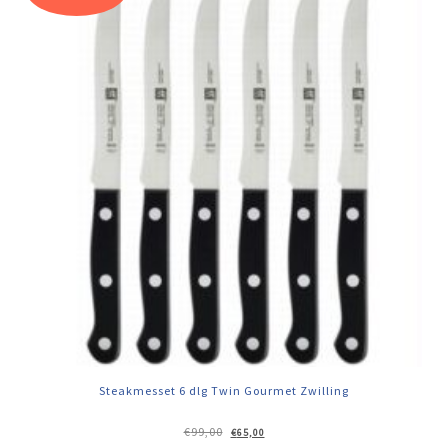
Steakmesset 6 dlg Twin Gourmet Zwilling
Oorspronkelijke
Huidige
€
99,00
€
65,00
prijs
prijs