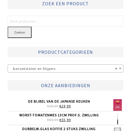
ZOEK EEN PRODUCT
Zoeken
PRODUCTCATEGORIEËN
Aanzetstalen en Slijpers
×
ONZE AANBIEDINGEN
DE BIJBEL VAN DE JAPANSE KEUKEN
OORSPRONKELIJKE
HUIDIGE
€
36,99
€
29,99
PRIJS
PRIJS
WAS:
IS:
WORST-TOMATENMES 13CM PROF.S. ZWILLING
€36,99.
€29,99.
OORSPRONKELIJKE
HUIDIGE
€
69,99
€
55,99
PRIJS
PRIJS
WAS:
IS:
DUBBELW.GLAS KOFFIE 2 STUKS ZWILLING