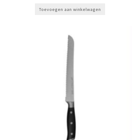
was:
is:
€99,00.
€65,00.
Toevoegen aan winkelwagen