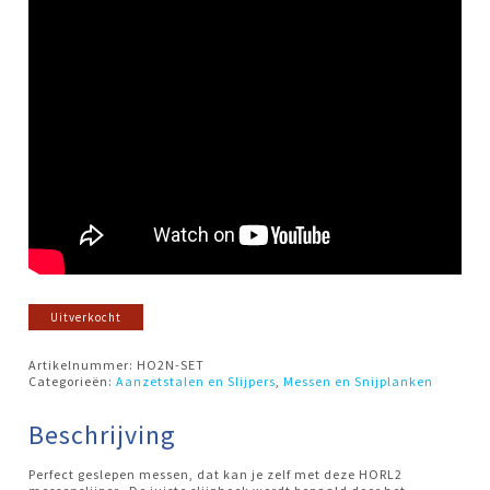
Uitverkocht
Artikelnummer:
HO2N-SET
Categorieën:
Aanzetstalen en Slijpers
,
Messen en Snijplanken
Beschrijving
Perfect geslepen messen, dat kan je zelf met deze HORL2