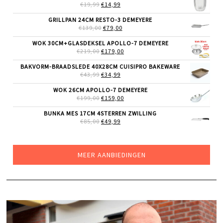
€69,99.
€55,99.
OORSPRONKELIJKE
HUIDIGE
€
19,99
€
14,99
PRIJS
PRIJS
WAS:
IS:
GRILLPAN 24CM RESTO-3 DEMEYERE
€19,99.
€14,99.
OORSPRONKELIJKE
HUIDIGE
€
139,00
€
79,00
PRIJS
PRIJS
WAS:
IS:
WOK 30CM+GLASDEKSEL APOLLO-7 DEMEYERE
€139,00.
€79,00.
OORSPRONKELIJKE
HUIDIGE
€
219,00
€
179,00
PRIJS
PRIJS
WAS:
IS:
BAKVORM-BRAADSLEDE 40X28CM CUISIPRO BAKEWARE
€219,00.
€179,00.
OORSPRONKELIJKE
HUIDIGE
€
43,99
€
34,99
PRIJS
PRIJS
WAS:
IS:
WOK 26CM APOLLO-7 DEMEYERE
€43,99.
€34,99.
OORSPRONKELIJKE
HUIDIGE
€
199,00
€
159,00
PRIJS
PRIJS
WAS:
IS:
BUNKA MES 17CM 4STERREN ZWILLING
€199,00.
€159,00.
OORSPRONKELIJKE
HUIDIGE
€
85,00
€
49,99
PRIJS
PRIJS
WAS:
IS:
€85,00.
€49,99.
MEER AANBIEDINGEN