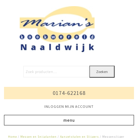
Zoeken
0174-622168
INLOGGEN MIJN ACCOUNT
Home
/
Messen en Snijplanken
/
Aanzetstalen en Slijpers
/ Messenslijper