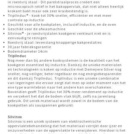
in roestvrij staal - Dit parelstraalproces creëert een
microscopisch reliëf in het bakoppervlak, dat niet alleen heerlijk
krokant bakt maar ook zeer krasbestendig is.
TriplInduc® - kook tot 30% sneller, efficiënter en met meer
controle op inductie
Geschikt voor alle kookplaten, inclusief inductie, en de oven
Geschikt voor de afwasmachine
Silvinox® - je roestvrijstalen kookgerei verkleurt niet en is
eenvoudig te reinigen
Roestvrij staal: levenslang knapperige bakprestaties
30 jaar fabrieksgarantie
Bodemdiameter 14cm
TriplInduc
Nog meer dan bij andere kooksystemen is de kwaliteit van het
kookgerei essentieel bij inductie. Dankzij de unieke materialen
en technologieën is koken op inductie met Demeyere Silver nog
sneller, nog veiliger, beter regelbaar en nog energiebesparender
en dit dankzij TriplInduc. TriplInduc is een unieke combinatie
van legeringen die ervoor zorgt dat men op ieder moment van het
ene type warmtebron naar het andere kan overschakelen.
Bovendien geeft TriplInduc tot 30% meer rendement op inductie
en verzekert het dat de bodem vlak blijft, zelfs na jarenlang
gebruik. Dit uniek materiaal wordt zowel in de bodem van de
kookpotten als sauspannen gebruikt.
Silvinox
Silvinox is een uniek systeem van elektrochemische
oppervlaktebehandeling dat het materiaal verrijkt door ijzer en
onzuiverheden van de oppervlakte te verwijderen. Hierdoor is het