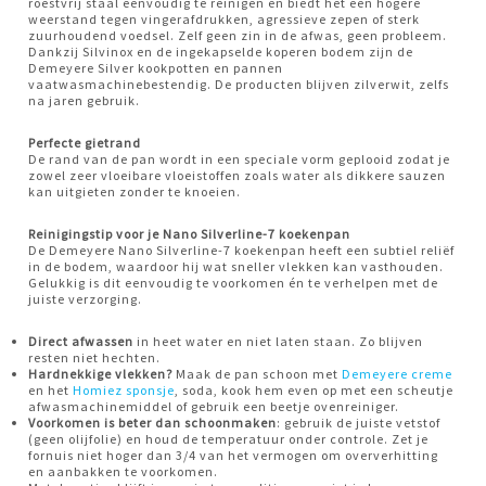
roestvrij staal eenvoudig te reinigen en biedt het een hogere
weerstand tegen vingerafdrukken, agressieve zepen of sterk
zuurhoudend voedsel. Zelf geen zin in de afwas, geen probleem.
Dankzij Silvinox en de ingekapselde koperen bodem zijn de
Demeyere Silver kookpotten en pannen
vaatwasmachinebestendig. De producten blijven zilverwit, zelfs
na jaren gebruik.
Perfecte gietrand
De rand van de pan wordt in een speciale vorm geplooid zodat je
zowel zeer vloeibare vloeistoffen zoals water als dikkere sauzen
kan uitgieten zonder te knoeien.
Reinigingstip voor je Nano Silverline-7 koekenpan
De Demeyere Nano Silverline-7 koekenpan heeft een subtiel reliëf
in de bodem, waardoor hij wat sneller vlekken kan vasthouden.
Gelukkig is dit eenvoudig te voorkomen én te verhelpen met de
juiste verzorging.
Direct afwassen
in heet water en niet laten staan. Zo blijven
resten niet hechten.
Hardnekkige vlekken?
Maak de pan schoon met
Demeyere creme
en het
Homiez sponsje
, soda, kook hem even op met een scheutje
afwasmachinemiddel of gebruik een beetje ovenreiniger.
Voorkomen is beter dan schoonmaken
: gebruik de juiste vetstof
(geen olijfolie) en houd de temperatuur onder controle. Zet je
fornuis niet hoger dan 3/4 van het vermogen om oververhitting
en aanbakken te voorkomen.