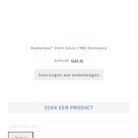
Koekenpan* 24cm Silver-7PRO Demeyere
Oorspronkelijke
Huidige
€
239,00
€
189,00
prijs
prijs
was:
is:
€239,00.
€189,00.
Toevoegen aan winkelwagen
ZOEK EEN PRODUCT
Zoeken