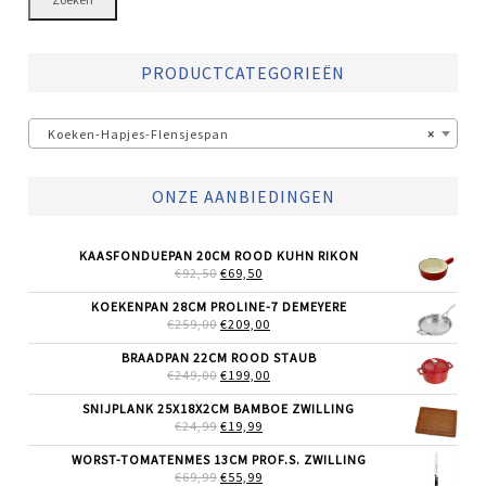
PRODUCTCATEGORIEËN
Koeken-Hapjes-Flensjespan
×
ONZE AANBIEDINGEN
KAASFONDUEPAN 20CM ROOD KUHN RIKON
OORSPRONKELIJKE
HUIDIGE
€
92,50
€
69,50
PRIJS
PRIJS
WAS:
IS:
KOEKENPAN 28CM PROLINE-7 DEMEYERE
€92,50.
€69,50.
OORSPRONKELIJKE
HUIDIGE
€
259,00
€
209,00
PRIJS
PRIJS
WAS:
IS:
BRAADPAN 22CM ROOD STAUB
€259,00.
€209,00.
OORSPRONKELIJKE
HUIDIGE
€
249,00
€
199,00
PRIJS
PRIJS
WAS:
IS:
SNIJPLANK 25X18X2CM BAMBOE ZWILLING
€249,00.
€199,00.
OORSPRONKELIJKE
HUIDIGE
€
24,99
€
19,99
PRIJS
PRIJS
WAS:
IS:
WORST-TOMATENMES 13CM PROF.S. ZWILLING
€24,99.
€19,99.
OORSPRONKELIJKE
HUIDIGE
€
69,99
€
55,99