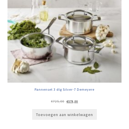
Pannenset 3 dlg Silver-7 Demeyere
Oorspronkelijke
Huidige
€
725,00
€
579,00
prijs
prijs
was:
is:
€725,00.
€579,00.
Toevoegen aan winkelwagen