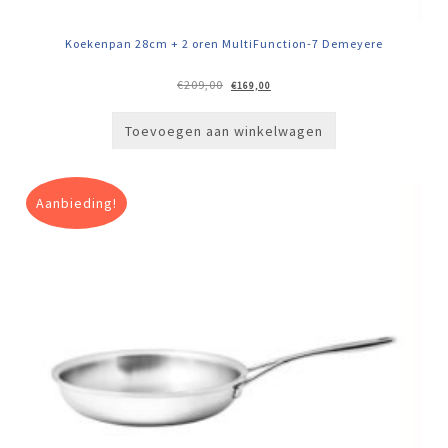
Koekenpan 28cm + 2 oren MultiFunction-7 Demeyere
Oorspronkelijke
Huidige
€
209,00
€
169,00
prijs
prijs
was:
is:
€209,00.
€169,00.
Toevoegen aan winkelwagen
Aanbieding!