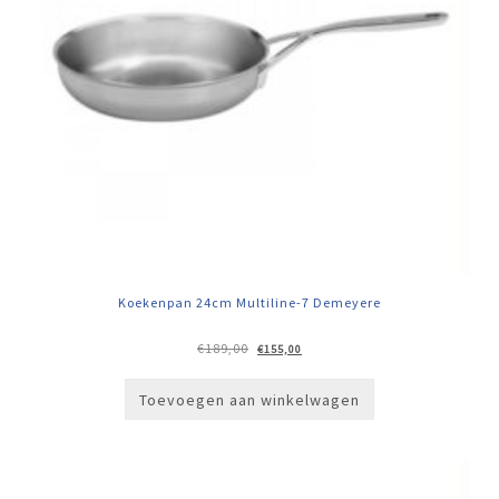
Koekenpan 24cm Multiline-7 Demeyere
Oorspronkelijke
Huidige
€
189,00
€
155,00
prijs
prijs
was:
is:
€189,00.
€155,00.
Toevoegen aan winkelwagen