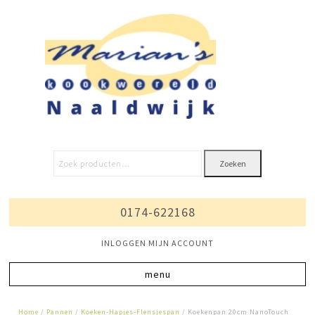
Zoeken
0174-622168
INLOGGEN MIJN ACCOUNT
Home
/
Pannen
/
Koeken-Hapjes-Flensjespan
/ Koekenpan 20cm NanoTouch