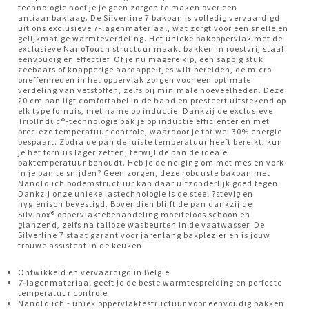
technologie hoef je je geen zorgen te maken over een
antiaanbaklaag. De Silverline 7 bakpan is volledig vervaardigd
uit ons exclusieve 7-lagenmateriaal, wat zorgt voor een snelle en
gelijkmatige warmteverdeling. Het unieke bakoppervlak met de
exclusieve NanoTouch structuur maakt bakken in roestvrij staal
eenvoudig en effectief. Of je nu magere kip, een sappig stuk
zeebaars of knapperige aardappeltjes wilt bereiden, de micro-
oneffenheden in het oppervlak zorgen voor een optimale
verdeling van vetstoffen, zelfs bij minimale hoeveelheden. Deze
20 cm pan ligt comfortabel in de hand en presteert uitstekend op
elk type fornuis, met name op inductie. Dankzij de exclusieve
TriplInduc®-technologie bak je op inductie efficiënter en met
precieze temperatuur controle, waardoor je tot wel 30% energie
bespaart. Zodra de pan de juiste temperatuur heeft bereikt, kun
je het fornuis lager zetten, terwijl de pan de ideale
baktemperatuur behoudt. Heb je de neiging om met mes en vork
in je pan te snijden? Geen zorgen, deze robuuste bakpan met
NanoTouch bodemstructuur kan daar uitzonderlijk goed tegen.
Dankzij onze unieke lastechnologie is de steel ?stevig en
hygiënisch bevestigd. Bovendien blijft de pan dankzij de
Silvinox® oppervlaktebehandeling moeiteloos schoon en
glanzend, zelfs na talloze wasbeurten in de vaatwasser. De
Silverline 7 staat garant voor jarenlang bakplezier en is jouw
trouwe assistent in de keuken.
Ontwikkeld en vervaardigd in België
7-
lagenmateriaal geeft je de beste warmtespreiding en perfecte
temperatuur controle
NanoTouch - uniek oppervlaktestructuur voor eenvoudig bakken