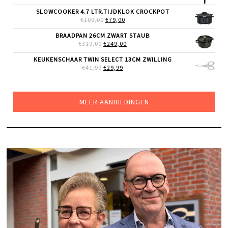
PRIJS
PRIJS
WAS:
IS:
SLOWCOOKER 4.7 LTR.TIJDKLOK CROCKPOT
€69,99.
€55,99.
OORSPRONKELIJKE
HUIDIGE
€
109,00
€
79,00
PRIJS
PRIJS
WAS:
IS:
BRAADPAN 26CM ZWART STAUB
€109,00.
€79,00.
OORSPRONKELIJKE
HUIDIGE
€
319,00
€
249,00
PRIJS
PRIJS
WAS:
IS:
KEUKENSCHAAR TWIN SELECT 13CM ZWILLING
€319,00.
€249,00.
OORSPRONKELIJKE
HUIDIGE
€
41,99
€
29,99
PRIJS
PRIJS
WAS:
IS:
€41,99.
€29,99.
MEER AANBIEDINGEN