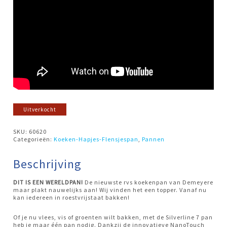
Uitverkocht
SKU:
60620
Categorieën:
Koeken-Hapjes-Flensjespan
,
Pannen
Beschrijving
DIT IS EEN WERELDPAN!
De nieuwste rvs koekenpan van Demeyere
maar plakt nauwelijks aan! Wij vinden het een topper. Vanaf nu
kan iedereen in roestvrijstaat bakken!
Of je nu vlees, vis of groenten wilt bakken, met de Silverline 7 pan
heb je maar één pan nodig. Dankzij de innovatieve NanoTouch