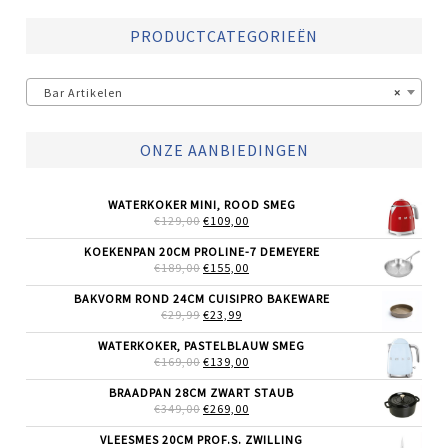
PRODUCTCATEGORIEËN
Bar Artikelen
×
ONZE AANBIEDINGEN
WATERKOKER MINI, ROOD SMEG
OORSPRONKELIJKE
HUIDIGE
€
129,00
€
109,00
PRIJS
PRIJS
WAS:
IS:
KOEKENPAN 20CM PROLINE-7 DEMEYERE
€129,00.
€109,00.
OORSPRONKELIJKE
HUIDIGE
€
189,00
€
155,00
PRIJS
PRIJS
WAS:
IS:
BAKVORM ROND 24CM CUISIPRO BAKEWARE
€189,00.
€155,00.
OORSPRONKELIJKE
HUIDIGE
€
29,99
€
23,99
PRIJS
PRIJS
WAS:
IS:
WATERKOKER, PASTELBLAUW SMEG
€29,99.
€23,99.
OORSPRONKELIJKE
HUIDIGE
€
169,00
€
139,00
PRIJS
PRIJS
WAS:
IS:
BRAADPAN 28CM ZWART STAUB
€169,00.
€139,00.
OORSPRONKELIJKE
HUIDIGE
€
349,00
€
269,00
PRIJS
PRIJS
WAS:
IS:
VLEESMES 20CM PROF.S. ZWILLING