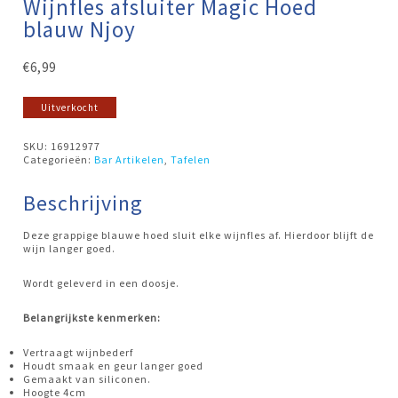
Wijnfles afsluiter Magic Hoed
blauw Njoy
€
6,99
Uitverkocht
SKU:
16912977
Categorieën:
Bar Artikelen
,
Tafelen
Beschrijving
Deze grappige blauwe hoed sluit elke wijnfles af. Hierdoor blijft de
wijn langer goed.
Wordt geleverd in een doosje.
Belangrijkste kenmerken:
Vertraagt wijnbederf
Houdt smaak en geur langer goed
Gemaakt van siliconen.
Hoogte 4cm