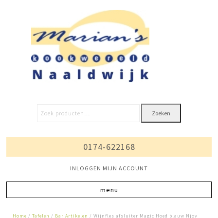
Zoeken
0174-622168
INLOGGEN MIJN ACCOUNT
Home
/
Tafelen
/
Bar Artikelen
/ Wijnfles afsluiter Magic Hoed blauw Njoy