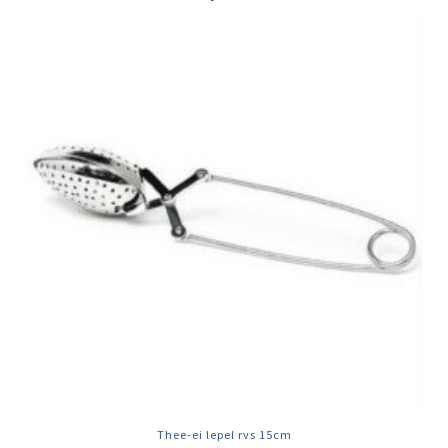
Thee-ei lepel rvs 15cm