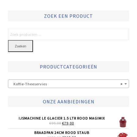
ZOEK EEN PRODUCT
Zoeken
PRODUCTCATEGORIEËN
Koffie-Theeservies
×
ONZE AANBIEDINGEN
IJSMACHINE LE GLACIER 1.5 LTR ROOD MAGIMIX
OORSPRONKELIJKE
HUIDIGE
€
99,00
€
79,00
PRIJS
PRIJS
WAS:
IS:
BRAADPAN 24CM ROOD STAUB
€99,00.
€79,00.
OORSPRONKELIJKE
HUIDIGE