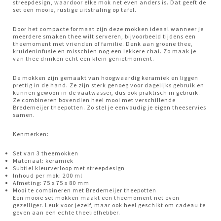
streepdesign, waardoor elke mok net even anders is. Dat geeft de
set een mooie, rustige uitstraling op tafel.
Door het compacte formaat zijn deze mokken ideaal wanneer je
meerdere smaken thee wilt serveren, bijvoorbeeld tijdens een
theemoment met vrienden of familie. Denk aan groene thee,
kruideninfusie en misschien nog een lekkere chai. Zo maak je
van thee drinken echt een klein genietmoment.
De mokken zijn gemaakt van hoogwaardig keramiek en liggen
prettig in de hand. Ze zijn sterk genoeg voor dagelijks gebruik en
kunnen gewoon in de vaatwasser, dus ook praktisch in gebruik.
Ze combineren bovendien heel mooi met verschillende
Bredemeijer theepotten. Zo stel je eenvoudig je eigen theeservies
samen.
Kenmerken:
Set van 3 theemokken
Materiaal: keramiek
Subtiel kleurverloop met streepdesign
Inhoud per mok: 200 ml
Afmeting: 75 x 75 x 80 mm
Mooi te combineren met Bredemeijer theepotten
Een mooie set mokken maakt een theemoment net even
gezelliger. Leuk voor jezelf, maar ook heel geschikt om cadeau te
geven aan een echte theeliefhebber.