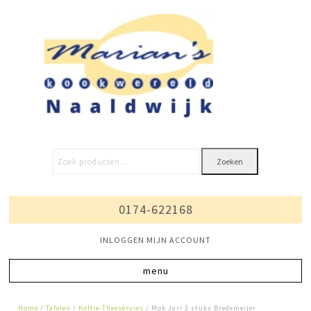
Zoeken
0174-622168
INLOGGEN MIJN ACCOUNT
Home
/
Tafelen
/
Koffie-Theeservies
/ Mok Jari 3 stuks Bredemeijer