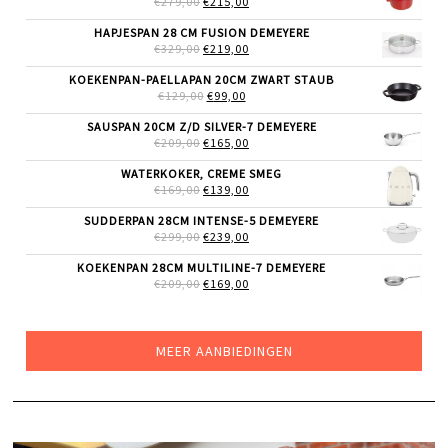
€
279,00
€
215,00
PRIJS
PRIJS
WAS:
IS:
HAPJESPAN 28 CM FUSION DEMEYERE
€279,00.
€215,00.
OORSPRONKELIJKE
HUIDIGE
€
329,00
€
219,00
PRIJS
PRIJS
WAS:
IS:
KOEKENPAN-PAELLAPAN 20CM ZWART STAUB
€329,00.
€219,00.
OORSPRONKELIJKE
HUIDIGE
€
129,00
€
99,00
PRIJS
PRIJS
WAS:
IS:
SAUSPAN 20CM Z/D SILVER-7 DEMEYERE
€129,00.
€99,00.
OORSPRONKELIJKE
HUIDIGE
€
209,00
€
165,00
PRIJS
PRIJS
WAS:
IS:
WATERKOKER, CREME SMEG
€209,00.
€165,00.
OORSPRONKELIJKE
HUIDIGE
€
169,00
€
139,00
PRIJS
PRIJS
WAS:
IS:
SUDDERPAN 28CM INTENSE-5 DEMEYERE
€169,00.
€139,00.
OORSPRONKELIJKE
HUIDIGE
€
299,00
€
239,00
PRIJS
PRIJS
WAS:
IS:
KOEKENPAN 28CM MULTILINE-7 DEMEYERE
€299,00.
€239,00.
OORSPRONKELIJKE
HUIDIGE
€
209,00
€
169,00
PRIJS
PRIJS
WAS:
IS:
€209,00.
€169,00.
MEER AANBIEDINGEN