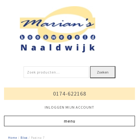
Zoeken
Zoeken
naar:
0174-622168
INLOGGEN MIJN ACCOUNT
Home
/
Blog
/ Pagina 7