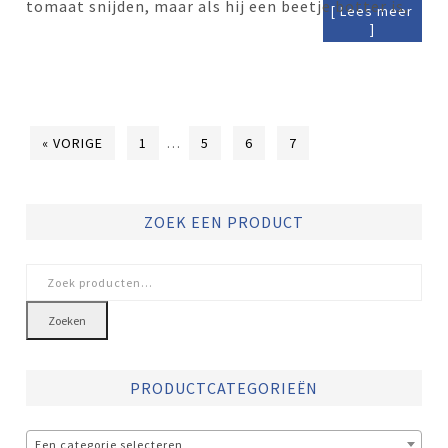
tomaat snijden, maar als hij een beetje botter is,
[ Lees meer
]
« VORIGE
1
…
5
6
7
ZOEK EEN PRODUCT
Zoeken
naar:
Zoeken
PRODUCTCATEGORIEËN
Een categorie selecteren