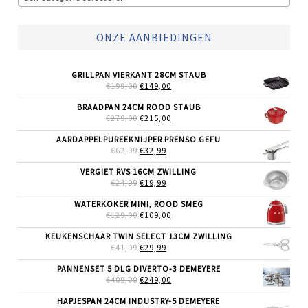
ONZE AANBIEDINGEN
GRILLPAN VIERKANT 28CM STAUB
OORSPRONKELIJKE
HUIDIGE
€
199,00
€
149,00
PRIJS
PRIJS
WAS:
IS:
BRAADPAN 24CM ROOD STAUB
€199,00.
€149,00.
OORSPRONKELIJKE
HUIDIGE
€
279,00
€
215,00
PRIJS
PRIJS
WAS:
IS:
AARDAPPELPUREEKNIJPER PRENSO GEFU
€279,00.
€215,00.
OORSPRONKELIJKE
HUIDIGE
€
62,99
€
32,99
PRIJS
PRIJS
WAS:
IS:
VERGIET RVS 16CM ZWILLING
€62,99.
€32,99.
OORSPRONKELIJKE
HUIDIGE
€
24,99
€
19,99
PRIJS
PRIJS
WAS:
IS:
WATERKOKER MINI, ROOD SMEG
€24,99.
€19,99.
OORSPRONKELIJKE
HUIDIGE
€
129,00
€
109,00
PRIJS
PRIJS
WAS:
IS:
KEUKENSCHAAR TWIN SELECT 13CM ZWILLING
€129,00.
€109,00.
OORSPRONKELIJKE
HUIDIGE
€
41,99
€
29,99
PRIJS
PRIJS
WAS:
IS:
PANNENSET 5 DLG DIVERTO-3 DEMEYERE
€41,99.
€29,99.
OORSPRONKELIJKE
HUIDIGE
€
409,00
€
249,00
PRIJS
PRIJS
WAS:
IS:
HAPJESPAN 24CM INDUSTRY-5 DEMEYERE