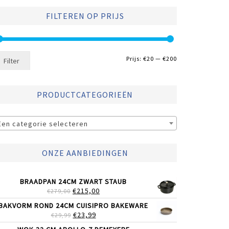
FILTEREN OP PRIJS
Min.
Max.
Prijs:
€20
—
€200
Filter
prijs
prijs
PRODUCTCATEGORIEËN
Een categorie selecteren
ONZE AANBIEDINGEN
BRAADPAN 24CM ZWART STAUB
OORSPRONKELIJKE
HUIDIGE
€
215,00
€
279,00
PRIJS
PRIJS
BAKVORM ROND 24CM CUISIPRO BAKEWARE
WAS:
IS:
OORSPRONKELIJKE
HUIDIGE
€
23,99
€
29,99
€279,00.
€215,00.
PRIJS
PRIJS