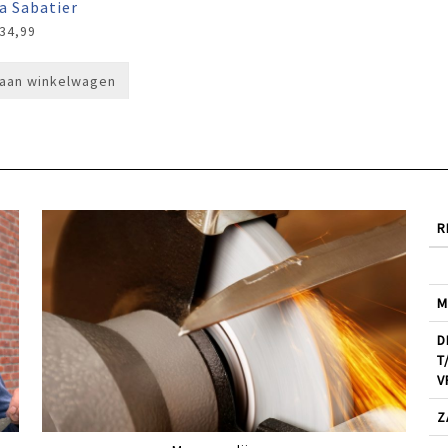
a Sabatier
34,99
aan winkelwagen
R
M
D
T
V
Z