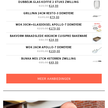
WAS:
IS:
DUBBELW.GLAS KOFFIE 2 STUKS ZWILLING
€69,99.
€55,99.
OORSPRONKELIJKE
HUIDIGE
€
19,99
€
14,99
PRIJS
PRIJS
WAS:
IS:
GRILLPAN 24CM RESTO-3 DEMEYERE
€19,99.
€14,99.
OORSPRONKELIJKE
HUIDIGE
€
139,00
€
79,00
PRIJS
PRIJS
WAS:
IS:
WOK 30CM+GLASDEKSEL APOLLO-7 DEMEYERE
€139,00.
€79,00.
OORSPRONKELIJKE
HUIDIGE
€
219,00
€
179,00
PRIJS
PRIJS
WAS:
IS:
BAKVORM-BRAADSLEDE 40X28CM CUISIPRO BAKEWARE
€219,00.
€179,00.
OORSPRONKELIJKE
HUIDIGE
€
43,99
€
34,99
PRIJS
PRIJS
WAS:
IS:
WOK 26CM APOLLO-7 DEMEYERE
€43,99.
€34,99.
OORSPRONKELIJKE
HUIDIGE
€
199,00
€
159,00
PRIJS
PRIJS
WAS:
IS:
BUNKA MES 17CM 4STERREN ZWILLING
€199,00.
€159,00.
OORSPRONKELIJKE
HUIDIGE
€
85,00
€
49,99
PRIJS
PRIJS
WAS:
IS:
€85,00.
€49,99.
MEER AANBIEDINGEN