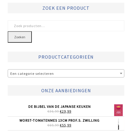
ZOEK EEN PRODUCT
Zoeken
naar:
Zoeken
PRODUCTCATEGORIEËN
Een categorie selecteren
ONZE AANBIEDINGEN
DE BIJBEL VAN DE JAPANSE KEUKEN
OORSPRONKELIJKE
HUIDIGE
€
36,99
€
29,99
PRIJS
PRIJS
WAS:
IS:
WORST-TOMATENMES 13CM PROF.S. ZWILLING
€36,99.
€29,99.
OORSPRONKELIJKE
HUIDIGE
€
69,99
€
55,99
PRIJS
PRIJS