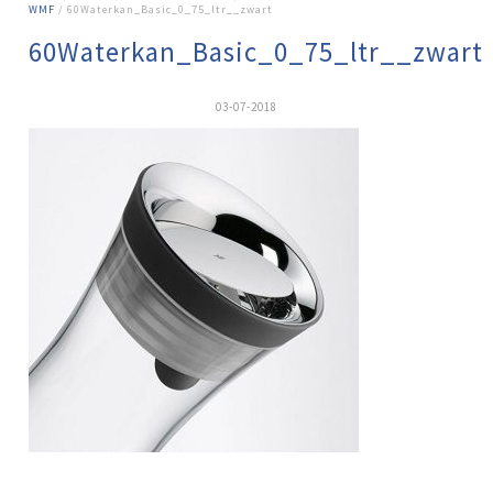
WMF
/ 60Waterkan_Basic_0_75_ltr__zwart
60Waterkan_Basic_0_75_ltr__zwart
03-07-2018