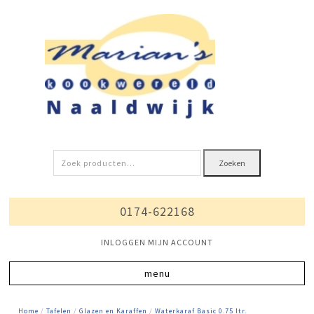
Zoeken
Zoeken
naar:
0174-622168
INLOGGEN MIJN ACCOUNT
Home
/
Tafelen
/
Glazen en Karaffen
/
Waterkaraf Basic 0.75 ltr.