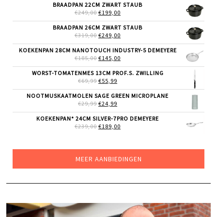
WAS:
IS:
BRAADPAN 22CM ZWART STAUB
€27,99.
€20,99.
OORSPRONKELIJKE
HUIDIGE
€
249,00
€
199,00
PRIJS
PRIJS
WAS:
IS:
BRAADPAN 26CM ZWART STAUB
€249,00.
€199,00.
OORSPRONKELIJKE
HUIDIGE
€
319,00
€
249,00
PRIJS
PRIJS
WAS:
IS:
KOEKENPAN 28CM NANOTOUCH INDUSTRY-5 DEMEYERE
€319,00.
€249,00.
OORSPRONKELIJKE
HUIDIGE
€
185,00
€
145,00
PRIJS
PRIJS
WAS:
IS:
WORST-TOMATENMES 13CM PROF.S. ZWILLING
€185,00.
€145,00.
OORSPRONKELIJKE
HUIDIGE
€
69,99
€
55,99
PRIJS
PRIJS
WAS:
IS:
NOOTMUSKAATMOLEN SAGE GREEN MICROPLANE
€69,99.
€55,99.
OORSPRONKELIJKE
HUIDIGE
€
29,99
€
24,99
PRIJS
PRIJS
WAS:
IS:
KOEKENPAN* 24CM SILVER-7PRO DEMEYERE
€29,99.
€24,99.
OORSPRONKELIJKE
HUIDIGE
€
239,00
€
189,00
PRIJS
PRIJS
WAS:
IS:
€239,00.
€189,00.
MEER AANBIEDINGEN