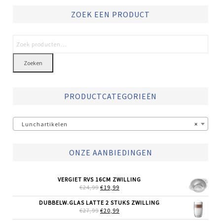
ZOEK EEN PRODUCT
Zoeken
PRODUCTCATEGORIEËN
Lunchartikelen
×
ONZE AANBIEDINGEN
VERGIET RVS 16CM ZWILLING
OORSPRONKELIJKE
HUIDIGE
€
24,99
€
19,99
PRIJS
PRIJS
WAS:
IS:
DUBBELW.GLAS LATTE 2 STUKS ZWILLING
€24,99.
€19,99.
OORSPRONKELIJKE
HUIDIGE
€
27,99
€
20,99
PRIJS
PRIJS