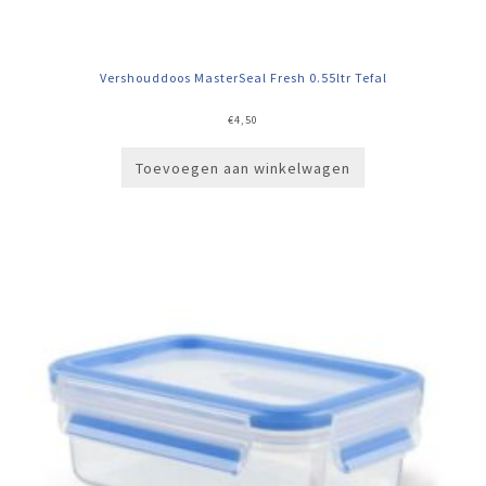
Vershouddoos MasterSeal Fresh 0.55ltr Tefal
€
4,50
Toevoegen aan winkelwagen