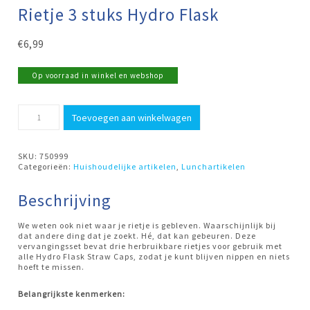
Rietje 3 stuks Hydro Flask
€
6,99
Op voorraad in winkel en webshop
Rietje
Toevoegen aan winkelwagen
3
stuks
Hydro
Flask
SKU:
750999
aantal
Categorieën:
Huishoudelijke artikelen
,
Lunchartikelen
Beschrijving
We weten ook niet waar je rietje is gebleven. Waarschijnlijk bij
dat andere ding dat je zoekt. Hé, dat kan gebeuren. Deze
vervangingsset bevat drie herbruikbare rietjes voor gebruik met
alle Hydro Flask Straw Caps, zodat je kunt blijven nippen en niets
hoeft te missen.
Belangrijkste kenmerken: