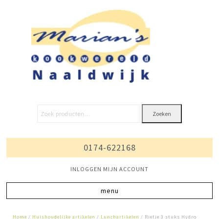
Zoeken
0174-622168
INLOGGEN MIJN ACCOUNT
Home
/
Huishoudelijke artikelen
/
Lunchartikelen
/ Rietje 3 stuks Hydro