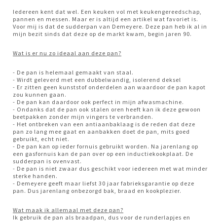
Iedereen kent dat wel. Een keuken vol met keukengereedschap,
pannen en messen. Maar er is altijd een artikel wat favoriet is.
Voor mij is dat de sudderpan van Demeyere. Deze pan heb ik al in
mijn bezit sinds dat deze op de markt kwam, begin jaren 90.
Wat is er nu zo ideaal aan deze pan?
- De pan is helemaal gemaakt van staal.
- Wirdt geleverd met een dubbelwandig, isolerend deksel
- Er zitten geen kunststof onderdelen aan waardoor de pan kapot
zou kunnen gaan.
- De pan kan daardoor ook perfect in mijn afwasmachine.
- Ondanks dat de pan ook stalen oren heeft kan ik deze gewoon
beetpakken zonder mijn vingers te verbranden.
- Het ontbreken van een antiaanbaklaag is de reden dat deze
pan zo lang mee gaat en aanbakken doet de pan, mits goed
gebruikt, echt niet.
- De pan kan op ieder fornuis gebruikt worden. Na jarenlang op
een gasfornuis kan de pan over op een inductiekookplaat. De
sudderpan is ovenvast.
- De pan is niet zwaar dus geschikt voor iedereen met wat minder
sterke handen.
- Demeyere geeft maar liefst 30 jaar fabrieksgarantie op deze
pan. Dus jarenlang onbezorgd bak, braad en kookplezier.
Wat maak ik allemaal met deze pan?
Ik gebruik de pan als braadpan, dus voor de runderlapjes en