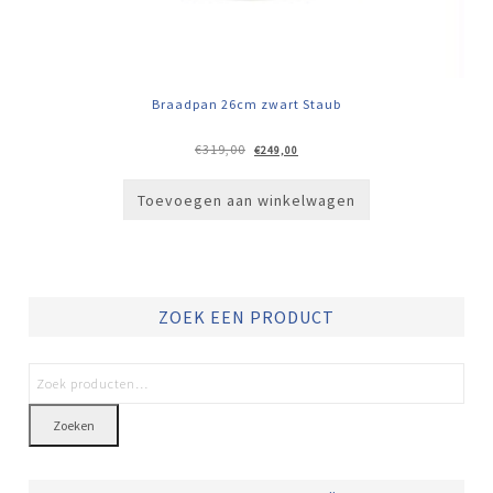
Braadpan 26cm zwart Staub
Oorspronkelijke
Huidige
€
319,00
€
249,00
prijs
prijs
was:
is:
€319,00.
€249,00.
Toevoegen aan winkelwagen
ZOEK EEN PRODUCT
Zoeken