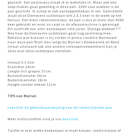
goulash. Een pastasaus maak ik er wekelijks in. Maar ook een
soep maken gaat geweldig in deze pan. Zelfs voor wokken is de
pan geschikt. Ik schep er ook aardappelblokjes in om. Gemiddeld
staat onze Demeyere sudderpan wel 2 à 3 keer in de week op het
fornuis. Een klein rekensommetje: de pan is dus al meer dan 4500
keer gebruikt en even zo vaak in de afwasmachine is gereinigd.
Dit overtreft een anti-aanbakpan vele jaren. Slijtage plekken???
Nee hoor de Demeyere sudderpan gaat nog jarenlang mee.
Behalve wat krassen is hij verder in prima conditie.Benieuwd
naar deze pan?Kom dan langs bij Marian’s Kookwereld en René
(maar uiteraard ook alle andere verkoopmedewerkers) kan je
alles over deze sudderpan vertellen.
Inhoud 3,3 liter
Diameter 24cm
Lengte incl grepen 37cm
Buitendiameter 26cm
Bodemdiameter 18cm
Hoogte zonder deksel 11cm
TIPS van Marian
Lees hier de gebruiksaanwijzing van de roestvrijstalen pan
Meer instructiefilm vind je via
deze link
.
Twijfel je over welke koekenpan je moet kiezen, roestvrijstaal of