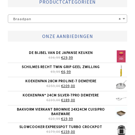
PRODUCTCATEGORIEËN
Braadpan
×
ONZE AANBIEDINGEN
DE BIJBEL VAN DE JAPANSE KEUKEN
OORSPRONKELIJKE
HUIDIGE
€
36,99
€
29,99
PRIJS
PRIJS
WAS:
IS:
SCHILMES RECHT TWIN GRIP GEEL ZWILLING
€36,99.
€29,99.
OORSPRONKELIJKE
HUIDIGE
€
9,99
€
6,99
PRIJS
PRIJS
WAS:
IS:
KOEKENPAN 28CM PROLINE-7 DEMEYERE
€9,99.
€6,99.
OORSPRONKELIJKE
HUIDIGE
€
259,00
€
209,00
PRIJS
PRIJS
WAS:
IS:
KOEKENPAN* 24CM SILVER-7PRO DEMEYERE
€259,00.
€209,00.
OORSPRONKELIJKE
HUIDIGE
€
239,00
€
189,00
PRIJS
PRIJS
WAS:
IS:
BAKVORM VIERKANT BROWNIE 24X24CM CUISIPRO
€239,00.
€189,00.
BAKEWARE
OORSPRONKELIJKE
HUIDIGE
€
23,99
€
19,99
PRIJS
PRIJS
SLOWCOOKER EXPRESSPOT TURBO CROCKPOT
WAS:
IS:
OORSPRONKELIJKE
HUIDIGE
€
179,00
€23,99.
€
159,00
€19,99.