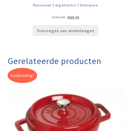
Pannenset 3 dlg Atlantis-7 Demeyere
Oorspronkelijke
Huidige
€
725,00
€
539,00
prijs
prijs
was:
is:
€725,00.
€539,00.
Toevoegen aan winkelwagen
Gerelateerde producten
Aanbieding!