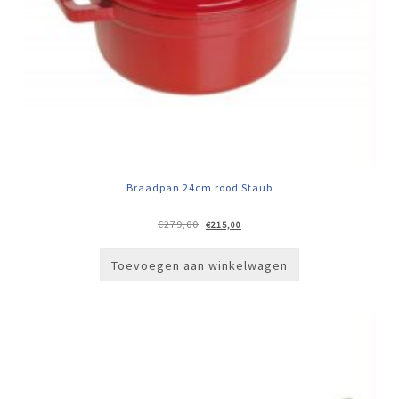
Braadpan 24cm rood Staub
Oorspronkelijke
Huidige
€
279,00
€
215,00
prijs
prijs
was:
is:
€279,00.
€215,00.
Toevoegen aan winkelwagen