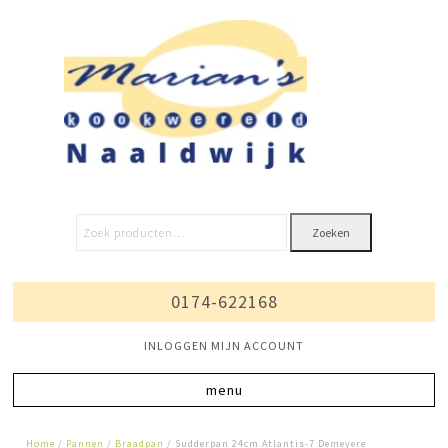
Zoeken
0174-622168
INLOGGEN MIJN ACCOUNT
Home
/
Pannen
/
Braadpan
/ Sudderpan 24cm Atlantis-7 Demeyere