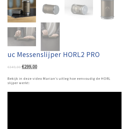
uc Messenslijper HORL2 PRO
Oorspronkelijke
Huidige
€
299,00
€
349,00
prijs
prijs
was:
is:
Bekijk in deze video Marian’s uitleg hoe eenvoudig de HORL
€349,00.
€299,00.
slijper werkt: