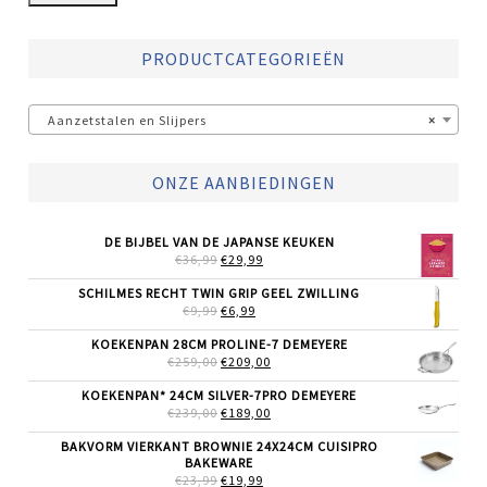
PRODUCTCATEGORIEËN
Aanzetstalen en Slijpers
×
ONZE AANBIEDINGEN
DE BIJBEL VAN DE JAPANSE KEUKEN
OORSPRONKELIJKE
HUIDIGE
€
36,99
€
29,99
PRIJS
PRIJS
WAS:
IS:
SCHILMES RECHT TWIN GRIP GEEL ZWILLING
€36,99.
€29,99.
OORSPRONKELIJKE
HUIDIGE
€
9,99
€
6,99
PRIJS
PRIJS
WAS:
IS:
KOEKENPAN 28CM PROLINE-7 DEMEYERE
€9,99.
€6,99.
OORSPRONKELIJKE
HUIDIGE
€
259,00
€
209,00
PRIJS
PRIJS
WAS:
IS:
KOEKENPAN* 24CM SILVER-7PRO DEMEYERE
€259,00.
€209,00.
OORSPRONKELIJKE
HUIDIGE
€
239,00
€
189,00
PRIJS
PRIJS
WAS:
IS:
BAKVORM VIERKANT BROWNIE 24X24CM CUISIPRO
€239,00.
€189,00.
BAKEWARE
OORSPRONKELIJKE
HUIDIGE
€
23,99
€
19,99