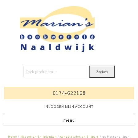
Zoeken
0174-622168
INLOGGEN MIJN ACCOUNT
Home
/
Messen en Snijplanken
/
Aanzetstalen en Slijpers
/ uc Messenslijper