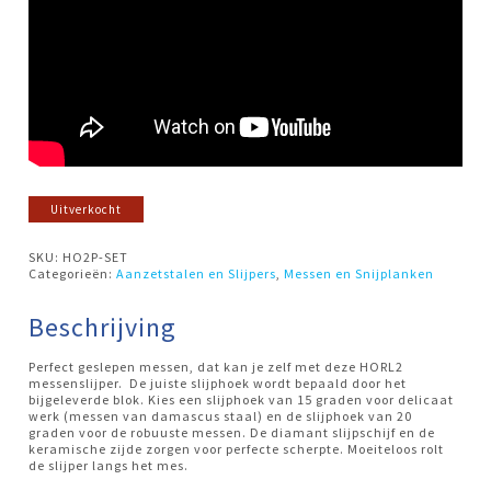
Uitverkocht
SKU:
HO2P-SET
Categorieën:
Aanzetstalen en Slijpers
,
Messen en Snijplanken
Beschrijving
Perfect geslepen messen, dat kan je zelf met deze HORL2
messenslijper. De juiste slijphoek wordt bepaald door het
bijgeleverde blok. Kies een slijphoek van 15 graden voor delicaat
werk (messen van damascus staal) en de slijphoek van 20
graden voor de robuuste messen. De diamant slijpschijf en de
keramische zijde zorgen voor perfecte scherpte. Moeiteloos rolt
de slijper langs het mes.